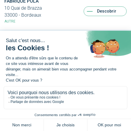
FABRIQUE POLA
10 Quai de Brazza
Descobrir
33000 - Bordeaux
AUTRE
FED REGIONALE CAPRINE
12 bis rue Saint Pierre
Descobrir
79500 - Melle
AUTRE
FED. DES DESIGNERS DE NOUVELLE
AQUITAINE
32 Rue Ernest Bersot
Descobrir
33000 - Bordeaux
AUTRE
FEDERACION INTERREGIONAU DEUS
MEDIAS OCCITANS (FIMOC)