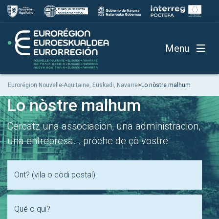
Menu
Eurorégion Nouvelle-Aquitaine, Euskadi, Navarre
>
Lo nòstre malhum
Lo nòstre malhum
Cercatz una associacion, una administracion,
una entrepresa... pròche de çò vostre