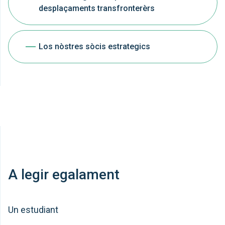
desplaçaments transfronterèrs
Los nòstres sòcis estrategics
A legir egalament
Un estudiant