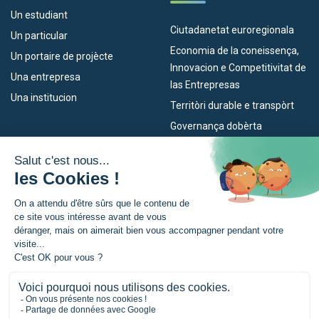
Un estudiant
Ciutadanetat euroregionala
Un particular
Economia de la coneissença,
Un portaire de projècte
Innovacion e Competitivitat de
Una entrepresa
las Entrepresas
Una institucion
Territòri durable e transpòrt
Governança dobèrta
Los nòstres dispositius
L’Euroregion
Empleo
Qu’es l’Euroregion ?
Eskola Futura
Actualitats
TRANSFERMUGA-RREKIN
Premsa