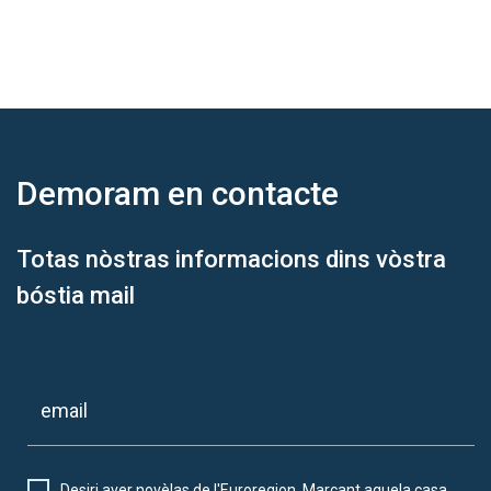
Demoram
en contacte
Totas nòstras informacions dins vòstra
bóstia mail
Desiri aver novèlas de l'Euroregion. Marcant aquela casa,