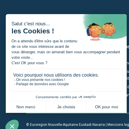
Soi
Los nòs
Un estudiant
Ciutadan
Un particular
Economia
Competiti
Un portaire de projècte
Territòri
Una entrepresa
Governan
Una institucion
© Euroregion Nouvelle-Aquitaine Euskadi Navarra |
Mencions leg