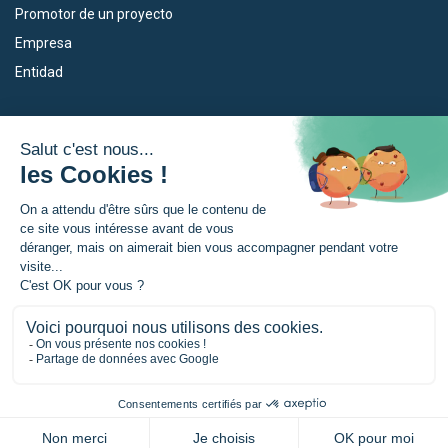
Promotor de un proyecto
Empresa
Entidad
Nuestros dispositivos
La Eurorregión
Empleo
¿Qué es la Eurorregión?
Eskola Futura
Noticias
Forma NAEN
Area de prensea
TRANSFERMUGA-RREKIN
© Eurorregion Nueva Aquitania, Euskadi, Navarra |
Menciones legales
|
Política de confidencialidad
|
Gestión de las cookies