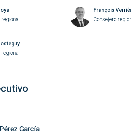
toya
François Verriè
 regional
Consejero regio
rosteguy
 regional
ecutivo
 Pérez García