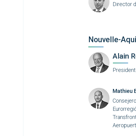
Director 
Nouvelle-Aqui
Alain 
President
Mathieu B
Consejero
Eurorregi
Transfront
Aeropuer