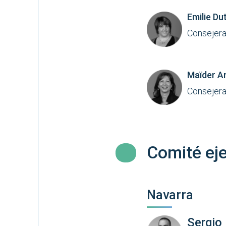
Emilie Du
Consejera
Maïder A
Consejera
Comité ej
Navarra
Sergio