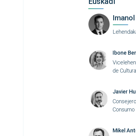
Euskadi
Imanol 
Lehendaka
Ibone Be
Vicelehen
de Cultura
Javier H
Consejero
Consumo
Mikel Ant