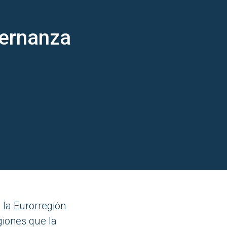
ernanza
, la Eurorregión
giones que la