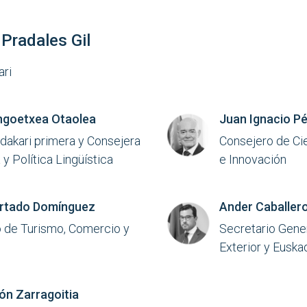
Pradales Gil
ri
ngoetxea Otaolea
Juan Ignacio Pé
dakari primera y Consejera
Consejero de Ci
 y Política Lingüística
e Innovación
urtado Domínguez
Ander Caballer
 de Turismo, Comercio y
Secretario Gene
Exterior y Euska
ón Zarragoitia