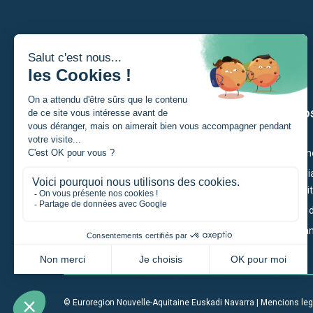
Soi
Los nòs
Un estudiant
Ciutadan
Un particular
Economia
Competiti
Un portaire de projècte
Territòri
Una entrepresa
Governan
Una institucion
© Euroregion Nouvelle-Aquitaine Euskadi Navarra |
Mencions leg