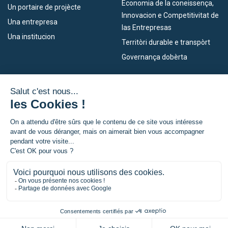
Economia de la coneissença,
Un portaire de projècte
Innovacion e Competitivitat de
Una entrepresa
las Entrepresas
Una institucion
Territòri durable e transpòrt
Governança dobèrta
Los nòstres dispositius
L’Euroregion
Empleo
Qu’es l’Euroregion ?
Eskola Futura
Actualitats
TRANSFERMUGA-RREKIN
Premsa
© Euroregion Nouvelle-Aquitaine Euskadi Navarra |
Mencions legalas
|
Política de confidencialitat
|
Preferéncia per cookies