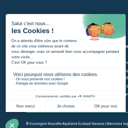
Soi
Los nòs
Un estudiant
Ciutadan
Un particular
Economia
Competiti
Un portaire de projècte
Territòri
Una entrepresa
Governan
Una institucion
© Euroregion Nouvelle-Aquitaine Euskadi Navarra |
Mencions leg