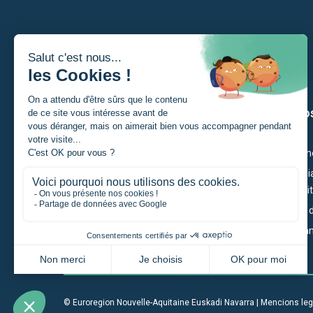
Soi
Los nòs
Un estudiant
Ciutadan
Un particular
Economia
Competiti
Un portaire de projècte
Territòri
Una entrepresa
Governan
Una institucion
© Euroregion Nouvelle-Aquitaine Euskadi Navarra |
Mencions leg