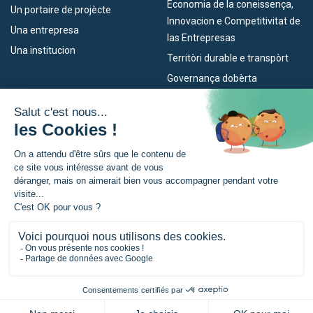
Economia de la coneissença,
Un portaire de projècte
Innovacion e Competitivitat de
Una entrepresa
las Entrepresas
Una institucion
Territòri durable e transpòrt
Governança dobèrta
Los nòstres dispositius
L’Euroregion
Empleo
Qu’es l’Euroregion ?
Eskola Futura
Actualitats
TRANSFERMUGA-RREKIN
Premsa
© Euroregion Nouvelle-Aquitaine Euskadi Navarra |
Mencions legalas
|
Política de confidencialitat
|
Preferéncia per cookies