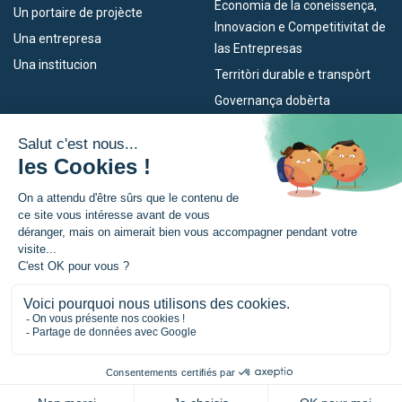
Economia de la coneissença,
Un portaire de projècte
Innovacion e Competitivitat de
Una entrepresa
las Entrepresas
Una institucion
Territòri durable e transpòrt
Governança dobèrta
Los nòstres dispositius
L’Euroregion
Empleo
Qu’es l’Euroregion ?
Eskola Futura
Actualitats
TRANSFERMUGA-RREKIN
Premsa
© Euroregion Nouvelle-Aquitaine Euskadi Navarra |
Mencions legalas
|
Política de confidencialitat
|
Preferéncia per cookies