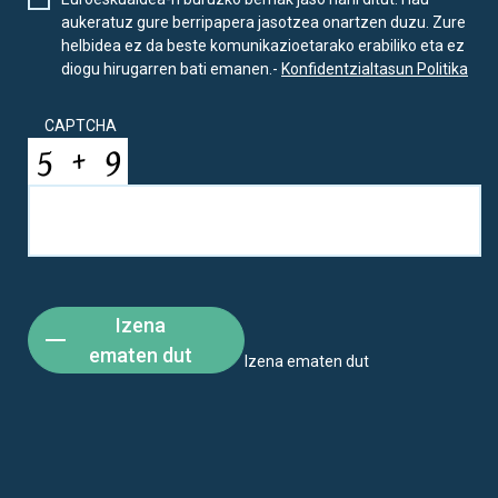
aukeratuz gure berripapera jasotzea onartzen duzu. Zure
helbidea ez da beste komunikazioetarako erabiliko eta ez
diogu hirugarren bati emanen.-
Konfidentzialtasun Politika
CAPTCHA
Izena
ematen dut
Izena ematen dut