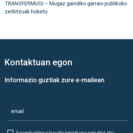
TRANSFERMUGI – Mugaz gaindiko garraio publikoko
zerbitzuak hobetu
Kontaktuan
egon
Informazio guztiak zure e-mailean
Euroeskualdea-ri buruzko berriak jaso nahi ditut. Hau