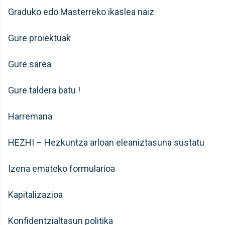
Graduko edo Masterreko ikaslea naiz
Gure proiektuak
Gure sarea
Gure taldera batu !
Harremana
HEZHI – Hezkuntza arloan eleaniztasuna sustatu
Izena emateko formularioa
Kapitalizazioa
Konfidentzialtasun politika