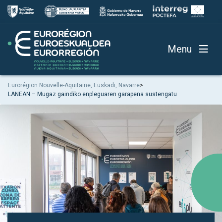
Menu
Eurorégion Nouvelle-Aquitaine, Euskadi, Navarre
>
LANEAN – Mugaz gaindiko enpleguaren garapena sustengatu