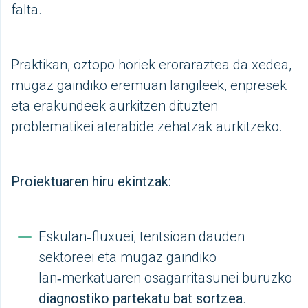
falta.
Praktikan, oztopo horiek eroraraztea da xedea,
mugaz gaindiko eremuan langileek, enpresek
eta erakundeek aurkitzen dituzten
problematikei aterabide zehatzak aurkitzeko.
Proiektuaren hiru ekintzak:
Eskulan‑fluxuei, tentsioan dauden
sektoreei eta mugaz gaindiko
lan‑merkatuaren osagarritasunei buruzko
diagnostiko partekatu bat sortzea
.