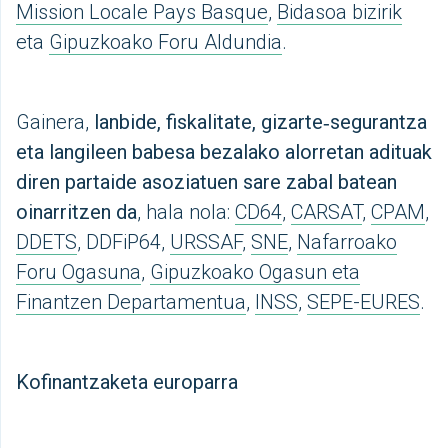
Mission Locale Pays Basque
,
Bidasoa bizirik
eta
Gipuzkoako Foru Aldundia
.
Gainera,
lanbide, fiskalitate, gizarte‑segurantza
eta langileen babesa bezalako alorretan adituak
diren partaide asoziatuen sare zabal batean
oinarritzen
da
, hala nola:
CD64
,
CARSAT
,
CPAM
,
DDETS
, DDFiP64,
URSSAF
,
SNE
,
Nafarroako
Foru Ogasuna
,
Gipuzkoako Ogasun eta
Finantzen Departamentua
,
INSS
,
SEPE-EURES
.
Kofinantzaketa europarra