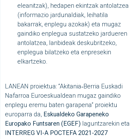
eleanitzak), hedapen ekintzak antolatzea
(informazio jardunaldiak, leihatila
bakarrak, enplegu azokak) eta mugaz
gaindiko enplegua sustatzeko jardueren
antolatzea, lanbideak deskubritzeko,
enplegua bilatzeko eta enpresekin
elkartzeko.
LANEAN proiektua: “Akitania‑Berria Euskadi
Nafarroa Euroeskualdean mugaz gaindiko
enplegu eremu baten garapena” proiektu
europarra da,
Eskualdeko Garapeneko
Europako Funtsaren (EGEF)
laguntzarekin eta
INTERREG VI-A POCTEFA 2021-2027