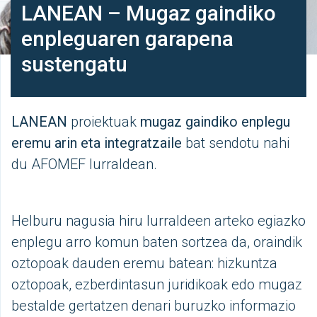
LANEAN – Mugaz gaindiko
enpleguaren garapena
sustengatu
LANEAN
proiektuak
mugaz gaindiko enplegu
eremu arin eta integratzaile
bat sendotu nahi
du AFOMEF lurraldean.
Helburu nagusia hiru lurraldeen arteko egiazko
enplegu arro komun baten sortzea da, oraindik
oztopoak dauden eremu batean: hizkuntza
oztopoak, ezberdintasun juridikoak edo mugaz
bestalde gertatzen denari buruzko informazio