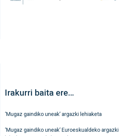
Irakurri baita ere…
‘Mugaz gaindiko uneak’ argazki lehiaketa
‘Mugaz gaindiko uneak’ Euroeskualdeko argazki