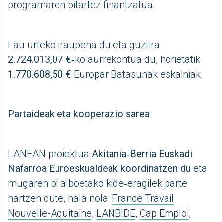
programaren bitartez finantzatua.
Lau urteko iraupena du eta guztira
2.724.013,07 €
‑ko aurrekontua du, horietatik
1.770.608,50 €
Europar Batasunak eskainiak.
Partaideak eta kooperazio sarea
LANEAN proiektua
Akitania‑Berria Euskadi
Nafarroa Euroeskualdeak koordinatzen du
eta
mugaren bi alboetako kide‑eragilek parte
hartzen dute, hala nola:
France Travail
Nouvelle-Aquitaine
,
LANBIDE
,
Cap Emploi
,