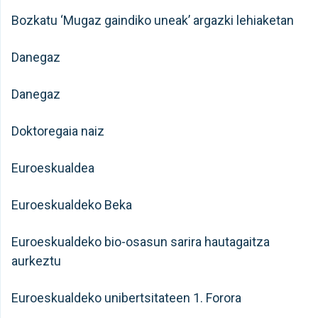
Bozkatu ‘Mugaz gaindiko uneak’ argazki lehiaketan
Danegaz
Danegaz
Doktoregaia naiz
Euroeskualdea
Euroeskualdeko Beka
Euroeskualdeko bio-osasun sarira hautagaitza
aurkeztu
Euroeskualdeko unibertsitateen 1. Forora