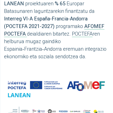
LANEAN
proiektuaren
% 65
Europar
Batasunaren laguntzarekin finantzatu da
Interreg VI-A España-Francia-Andorra
(POCTEFA 2021-2027)
programako
AFOMEF
POCTEFA
deialdiaren bitartez.
POCTEFA
ren
helburua mugaz gaindiko
Espainia‑Frantzia‑Andorra eremuan integrazio
ekonomiko eta soziala sendotzea da.