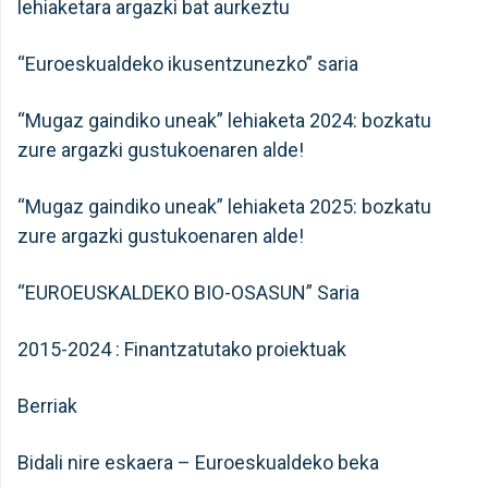
lehiaketara argazki bat aurkeztu
“Euroeskualdeko ikusentzunezko” saria
“Mugaz gaindiko uneak” lehiaketa 2024: bozkatu
zure argazki gustukoenaren alde!
“Mugaz gaindiko uneak” lehiaketa 2025: bozkatu
zure argazki gustukoenaren alde!
“EUROEUSKALDEKO BIO-OSASUN” Saria
2015-2024 : Finantzatutako proiektuak
Berriak
Bidali nire eskaera – Euroeskualdeko beka