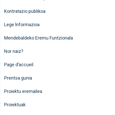
Kontratazio publikoa
Lege lnformazioa
Mendebaldeko Eremu Funtzionala
Nor naiz?
Page d’accueil
Prentsa gunia
Proiektu eremailea
Proiektuak