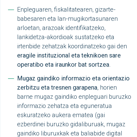
Enpleguaren, fiskalitatearen, gizarte-
babesaren eta lan-mugikortasunaren
arloetan, arazoak identifikatzeko,
lankidetza-akordioak sustatzeko eta
irtenbide zehatzak koordinatzeko gai den
eragile instituzional eta teknikoen sare
operatibo eta iraunkor bat sortzea
.
Mugaz gaindiko informazio eta orientazio
zerbitzu eta tresnen garapena
, horien
barne mugaz gaindiko enpleguari buruzko
informazio zehatza eta eguneratua
eskuratzeko aukera ematea (gai
ezberdinei buruzko gidaliburuak, mugaz
gaindiko liburuxkak eta baliabide digital