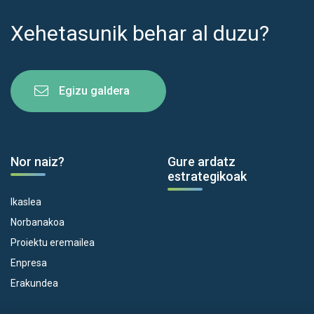
Xehetasunik behar al duzu?
Egizu galdera
Nor naiz?
Gure ardatz
estrategikoak
Ikaslea
Norbanakoa
Proiektu eremailea
Enpresa
Erakundea