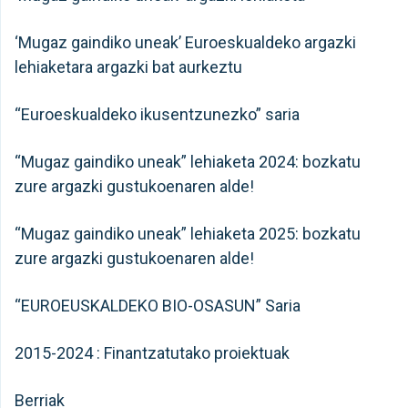
‘Mugaz gaindiko uneak’ Euroeskualdeko argazki
lehiaketara argazki bat aurkeztu
“Euroeskualdeko ikusentzunezko” saria
“Mugaz gaindiko uneak” lehiaketa 2024: bozkatu
zure argazki gustukoenaren alde!
“Mugaz gaindiko uneak” lehiaketa 2025: bozkatu
zure argazki gustukoenaren alde!
“EUROEUSKALDEKO BIO-OSASUN” Saria
2015-2024 : Finantzatutako proiektuak
Berriak