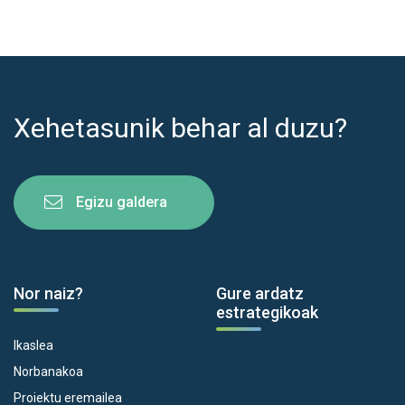
Xehetasunik behar al duzu?
Egizu galdera
Nor naiz?
Gure ardatz
estrategikoak
Ikaslea
Norbanakoa
Proiektu eremailea