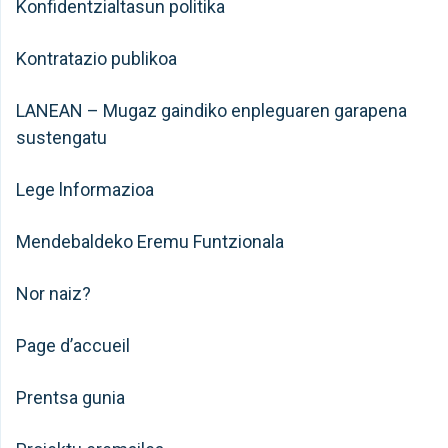
Konfidentzialtasun politika
Kontratazio publikoa
LANEAN – Mugaz gaindiko enpleguaren garapena
sustengatu
Lege lnformazioa
Mendebaldeko Eremu Funtzionala
Nor naiz?
Page d’accueil
Prentsa gunia