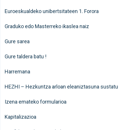
Euroeskualdeko unibertsitateen 1. Forora
Graduko edo Masterreko ikaslea naiz
Gure sarea
Gure taldera batu !
Harremana
HEZHI – Hezkuntza arloan eleaniztasuna sustatu
Izena emateko formularioa
Kapitalizazioa