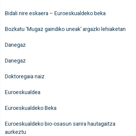
Bidali nire eskaera – Euroeskualdeko beka
Bozkatu ‘Mugaz gaindiko uneak’ argazki lehiaketan
Danegaz
Danegaz
Doktoregaia naiz
Euroeskualdea
Euroeskualdeko Beka
Euroeskualdeko bio-osasun sarira hautagaitza
aurkeztu