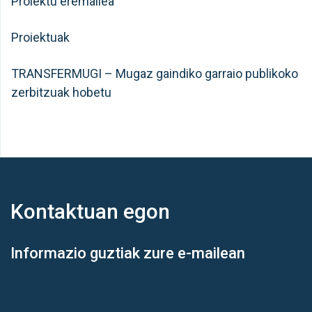
Proiektu eremailea
Proiektuak
TRANSFERMUGI – Mugaz gaindiko garraio publikoko
zerbitzuak hobetu
Kontaktuan
egon
Informazio guztiak zure e-mailean