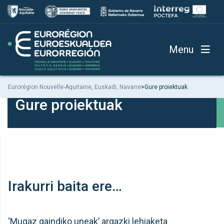
Menu
Eurorégion Nouvelle-Aquitaine, Euskadi, Navarre
>
Gure proiektuak
Gure proiektuak
Irakurri baita ere…
‘Mugaz gaindiko uneak’ argazki lehiaketa