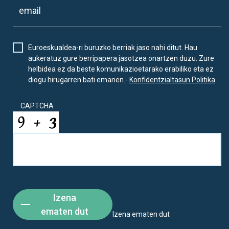
Euroeskualdea-ri buruzko berriak jaso nahi ditut. Hau
aukeratuz gure berripapera jasotzea onartzen duzu. Zure
helbidea ez da beste komunikazioetarako erabiliko eta ez
diogu hirugarren bati emanen.-
Konfidentzialtasun Politika
CAPTCHA
Izena
ematen dut
Izena ematen dut