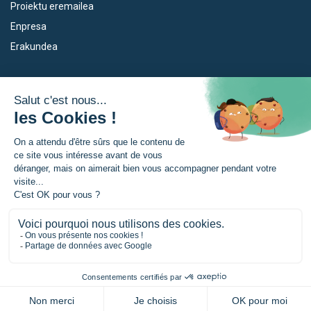
Proiektu eremailea
Enpresa
Erakundea
Dispositiboak
Euroeskualdea
Empleo
Zer da Euroeskualdea?
Eskola Futura
Berriak
Forma NAEN
Prentsa gunia
TRANSFERMUGA-RREKIN
© Akitania-Berria Euskadi Nafarroa Euroeskualdeak |
Legezko oharrak
|
Konfidentzialtasun politika
|
Cookien kudeaketa