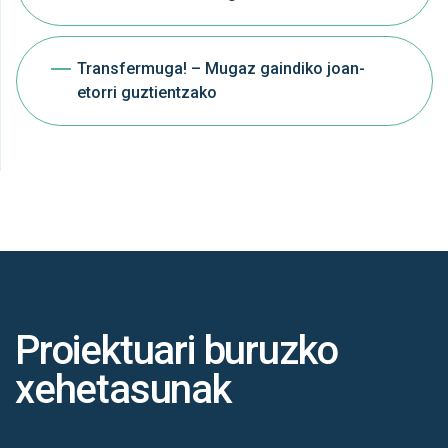
Transfermuga! – Mugaz gaindiko joan-
etorri guztientzako
Proiektuari buruzko
xehetasunak