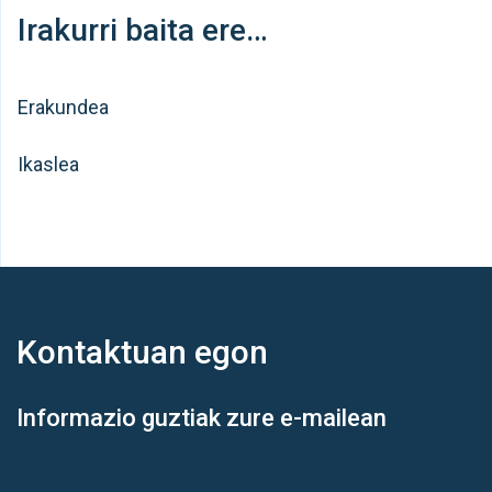
Irakurri baita ere…
Erakundea
Ikaslea
Kontaktuan
egon
Informazio guztiak zure e-mailean