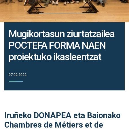
Mugikortasun ziurtatzailea
POCTEFA FORMA NAEN
proiektuko ikasleentzat
07.02.2022
Iruñeko DONAPEA eta Baionako
Chambres de Métiers et de