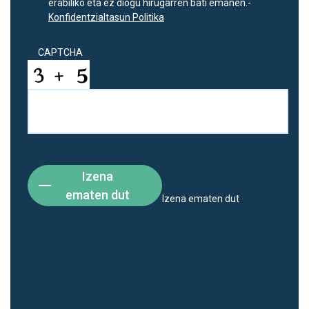
erabiliko eta ez diogu hirugarren bati emanen.-
Konfidentzialtasun Politika
CAPTCHA
Izena
ematen dut
Izena ematen dut