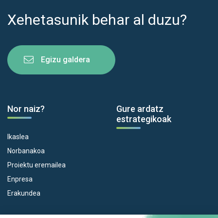
Xehetasunik behar al duzu?
Egizu galdera
Nor naiz?
Gure ardatz
estrategikoak
Ikaslea
Norbanakoa
Proiektu eremailea
Enpresa
Erakundea