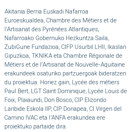
Akitania Berria Euskadi Nafarroa
Euroeskualdea, Chambre des Métiers et de
l’Artisanat des Pyrénées Atlantiques,
Nafarroako Gobernuko Hezkuntza Saila,
ZubiGune Fundazioa, CIFP Usurbil LHII, Ikaslan
Gipuzkoa, TKNIKA eta Chambre Régionale de
Métiers et de l’Artisanat de Nouvelle-Aquitaine
erakundeek osaturiko partzuergoak bideratzen
du proiektua. Horiez gain, Lycée des métiers
Paul Bert, LGT Saint Dominique, Lycée Louis de
Foix, Plaiaundi, Don Bosco, CIP Elizondo
Lanbide Eskola IIP, CIP Donapea, CI Virgen del
Camino IVAC eta l’ANFA erakundea ere
proiektuko partaide dira.