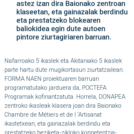
astez izan dira Baionako zentroan
klaseetan, eta gainazalak berdindu
eta prestatzeko blokearen
baliokidea egin dute autoen
pintore ziurtagiriaren barruan.
Nafarroako 5 ikaslek eta Akitaniako 5 ikaslek
parte hartu dute mugikortasun ziurtatzailean.
FORMA NAEN proiektuaren barruan
programatutako jarduera da, POCTEFA
Programak kofinantzatuta. Horrela, DONAPEA
zentroko ikasleak klasera joan dira Baionako
Chambre de Métiers et de l ‘Artisanat
ikastetxean, eta gainazalak berdindu eta
prestatzeko heziketa-zikloko konpetentzia-