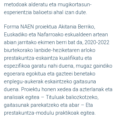
metodoak alderatu eta mugikortasun-
esperientzia balioetsi ahal izan dute.
Forma NAEN proiektua Akitania Berriko,
Euskadiko eta Nafarroako eskualdeen artean
abian jarritako ekimen berri bat da, 2020-2022
biurtekorako lanbide-heziketaren arloko
prestakuntza-eskaintza kualifikatu eta
espezifikoa garatu nahi duena, mugaz gaindiko
egoerara egokitua eta gazteei benetako
enplegu-aukerak eskaintzeko gaitasuna
duena. Proiektu honen xedea da azterlanak eta
analisiak egitea – Tituluak baliozkotzeko,
gaitasunak parekatzeko eta abar – Eta
prestakuntza-modulu praktikoak egitea.