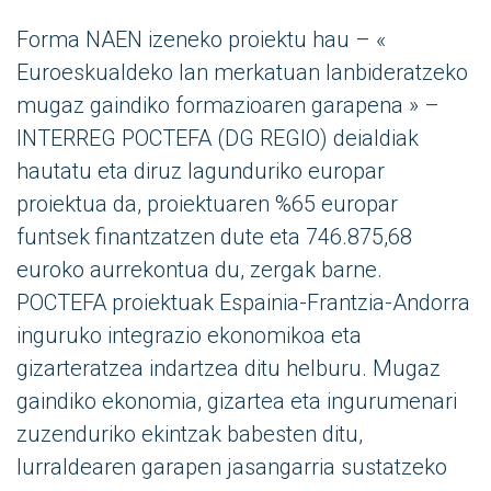
Forma NAEN izeneko proiektu hau – «
Euroeskualdeko lan merkatuan lanbideratzeko
mugaz gaindiko formazioaren garapena » –
INTERREG POCTEFA (DG REGIO) deialdiak
hautatu eta diruz lagunduriko europar
proiektua da, proiektuaren %65 europar
funtsek finantzatzen dute eta 746.875,68
euroko aurrekontua du, zergak barne.
POCTEFA proiektuak Espainia-Frantzia-Andorra
inguruko integrazio ekonomikoa eta
gizarteratzea indartzea ditu helburu. Mugaz
gaindiko ekonomia, gizartea eta ingurumenari
zuzenduriko ekintzak babesten ditu,
lurraldearen garapen jasangarria sustatzeko