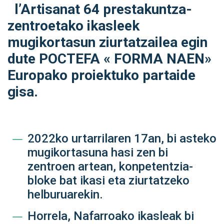
l’Artisanat 64 prestakuntza-
zentroetako ikasleek
mugikortasun ziurtatzailea egin
dute POCTEFA « FORMA NAEN»
Europako proiektuko partaide
gisa.
2022ko urtarrilaren 17an, bi asteko
mugikortasuna hasi zen bi
zentroen artean, konpetentzia-
bloke bat ikasi eta ziurtatzeko
helburuarekin.
Horrela, Nafarroako ikasleak bi