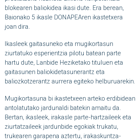
blokearen baliokidea ikasi dute. Era berean,
Baionako 5 ikasle DONAPEAren ikastetxera
joan dira.
Ikasleek gaitasuneko eta mugikortasun
ziurtatuko esperientzia pilotu batean parte
hartu dute, Lanbide Heziketako tituluen eta
gaitasunen baliokidetasunerantz eta
baliozkotzerantz aurrera egiteko helburuarekin.
Mugikortasuna bi ikastetxeen arteko erdibidean
antolatutako jardunaldi batekin amaitu da.
Bertan, ikasleek, irakasle parte-hartzaileek eta
ziurtatzaileek jardunbide egokiak trukatu,
trukearen garapena aztertu, irakaskuntza-