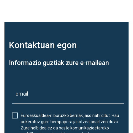
Kontaktuan
egon
Informazio guztiak zure e-mailean
Euroeskualdea-ri buruzko berriak jaso nahi ditut. Hau
aukeratuz gure berripapera jasotzea onartzen duzu.
Zure helbidea ez da beste komunikazioetarako