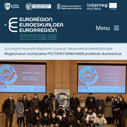
Menu
Eurorégion Nouvelle-Aquitaine, Euskadi, Navarre
>
Berriak
>
Artikuluak
>
Mugikortasun ziurtatzailea POCTEFA FORMA NAEN proiektuko ikasleentzat