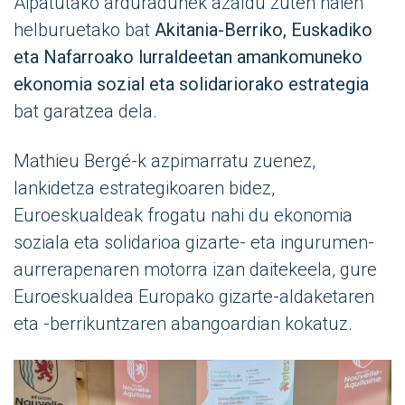
Aipatutako arduradunek azaldu zuten haien
helburuetako bat
Akitania-Berriko, Euskadiko
eta Nafarroako lurraldeetan amankomuneko
ekonomia sozial eta solidariorako estrategia
bat garatzea dela.
Mathieu Bergé-k azpimarratu zuenez,
lankidetza estrategikoaren bidez,
Euroeskualdeak frogatu nahi du ekonomia
soziala eta solidarioa gizarte- eta ingurumen-
aurrerapenaren motorra izan daitekeela, gure
Euroeskualdea Europako gizarte-aldaketaren
eta -berrikuntzaren abangoardian kokatuz.