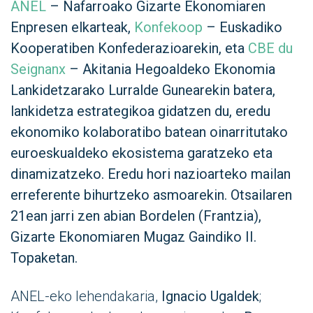
ANEL
– Nafarroako Gizarte Ekonomiaren
Enpresen elkarteak,
Konfekoop
– Euskadiko
Kooperatiben Konfederazioarekin, eta
CBE du
Seignanx
– Akitania Hegoaldeko Ekonomia
Lankidetzarako Lurralde Gunearekin batera,
lankidetza estrategikoa gidatzen du, eredu
ekonomiko kolaboratibo batean oinarritutako
euroeskualdeko ekosistema garatzeko eta
dinamizatzeko. Eredu hori nazioarteko mailan
erreferente bihurtzeko asmoarekin. Otsailaren
21ean jarri zen abian Bordelen (Frantzia),
Gizarte Ekonomiaren Mugaz Gaindiko II.
Topaketan.
ANEL-eko lehendakaria,
Ignacio Ugaldek
;