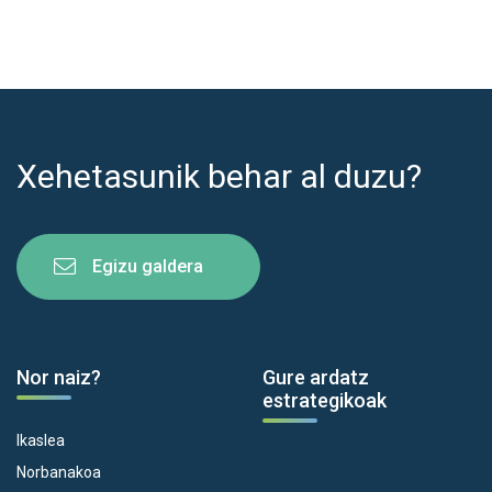
Xehetasunik behar al duzu?
Egizu galdera
Nor naiz?
Gure ardatz
estrategikoak
Ikaslea
Norbanakoa