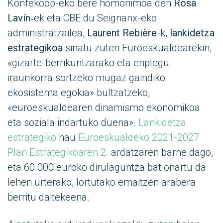
Konfekoop-eko bere homonimoa den
Rosa
Lavín
‑ek eta CBE du Seignanx-eko
administratzailea,
Laurent Rebière
-k,
lankidetza
estrategikoa
sinatu zuten Euroeskualdearekin,
«gizarte-berrikuntzarako eta enplegu
iraunkorra sortzeko mugaz gaindiko
ekosistema egokia» bultzatzeko,
«euroeskualdearen dinamismo ekonomikoa
eta soziala indartuko duena».
Lankidetza
estrategiko
hau
Euroeskualdeko 2021-2027
Plan Estrategikoaren 2.
ardatzaren barne dago,
eta 60.000 euroko dirulaguntza bat onartu da
lehen urterako, lortutako emaitzen arabera
berritu daitekeena.