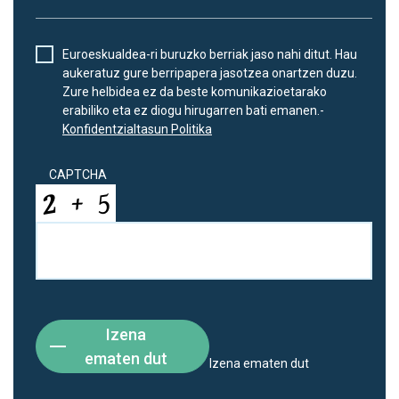
Euroeskualdea-ri buruzko berriak jaso nahi ditut. Hau
aukeratuz gure berripapera jasotzea onartzen duzu.
Zure helbidea ez da beste komunikazioetarako
erabiliko eta ez diogu hirugarren bati emanen.-
Konfidentzialtasun Politika
CAPTCHA
Izena
ematen dut
Izena ematen dut