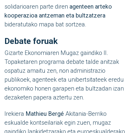
solidarioaren parte diren
agenteen arteko
kooperazioa antzeman eta bultzatzera
bideratutako mapa bat sortzea.
Debate foruak
Gizarte Ekonomiaren Mugaz gaindiko II.
Topaketaren programa debate talde anitzak
ospatuz amaitu zen, non administrazio
publikoek, agenteek eta unibertsitateek eredu
ekonomiko honen garapen eta bultzadan izan
dezaketen papera aztertu zen.
Irekiera
Mathieu Bergé
Akitania-Berriko
eskualde kontseilariak egin zuen, mugaz
gaindiko lankidetzarako eta euroeskualderako