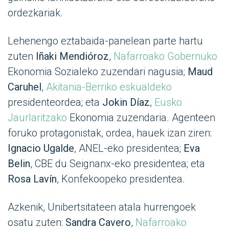
ordezkariak.
Lehenengo eztabaida-panelean parte hartu
zuten
Iñaki Mendióroz
,
Nafarroako Gobernuko
Ekonomia Sozialeko zuzendari nagusia;
Maud
Caruhel
,
Akitania-Berriko eskualdeko
presidenteordea; eta
Jokin Díaz
,
Eusko
Jaurlaritzako
Ekonomia zuzendaria. Agenteen
foruko protagonistak, ordea, hauek izan ziren:
Ignacio Ugalde
, ANEL-eko presidentea;
Eva
Belin
, CBE du Seignanx-eko presidentea; eta
Rosa Lavín
, Konfekoopeko presidentea.
Azkenik, Unibertsitateen atala hurrengoek
osatu zuten:
Sandra Cavero
,
Nafarroako