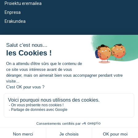
Proiektu eremailea
Enpresa
Erakundea
Dispositiboak
Euroeskualdea
Empleo
Zer da Euroeskualdea?
Eskola Futura
Berriak
Forma NAEN
Prentsa gunia
TRANSFERMUGA-RREKIN
© Akitania-Berria Euskadi Nafarroa Euroeskualdeak |
Legezko oharrak
|
Konfidentzialtasun politika
|
Cookien kudeaketa