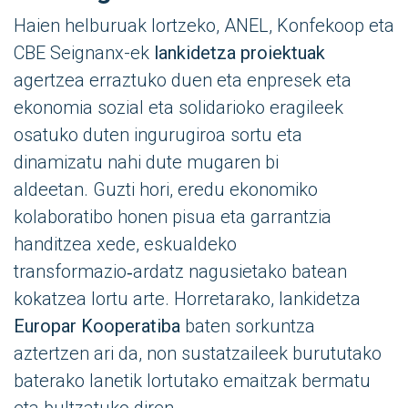
Haien helburuak lortzeko, ANEL, Konfekoop eta
CBE Seignanx-ek
lankidetza proiektuak
agertzea erraztuko duen eta enpresek eta
ekonomia sozial eta solidarioko eragileek
osatuko duten ingurugiroa sortu eta
dinamizatu nahi dute mugaren bi
aldeetan. Guzti hori, eredu ekonomiko
kolaboratibo honen pisua eta garrantzia
handitzea xede, eskualdeko
transformazio‑ardatz nagusietako batean
kokatzea lortu arte. Horretarako, lankidetza
Europar
Kooperatiba
baten sorkuntza
aztertzen ari da, non sustatzaileek burututako
baterako lanetik lortutako emaitzak bermatu