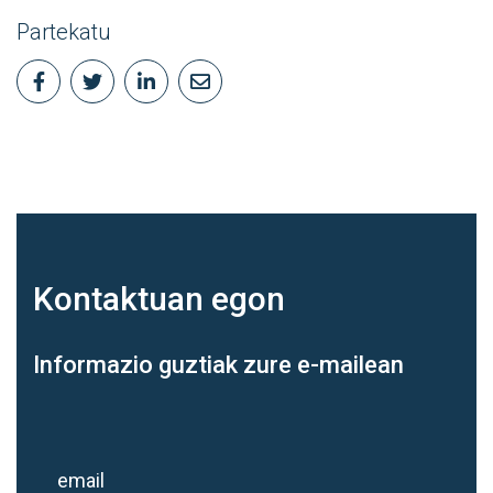
Partekatu
Kontaktuan
egon
Informazio guztiak zure e-mailean