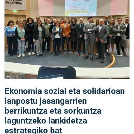
Ekonomia sozial eta solidarioan
lanpostu jasangarrien
berrikuntza eta sorkuntza
laguntzeko lankidetza
estrategiko bat