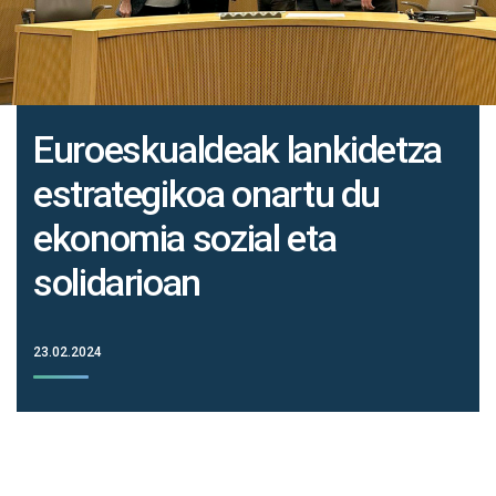
Euroeskualdeak lankidetza
estrategikoa onartu du
ekonomia sozial eta
solidarioan
23.02.2024