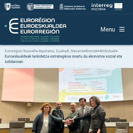
Menu
Eurorégion Nouvelle-Aquitaine, Euskadi, Navarre
>
Berriak
>
Artikuluak
>
Euroeskualdeak lankidetza estrategikoa onartu du ekonomia sozial eta
solidarioan