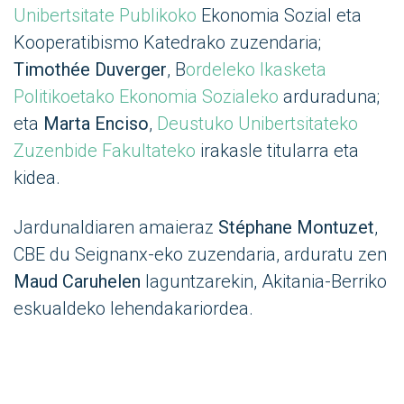
Unibertsitate Publikoko
Ekonomia Sozial eta
Kooperatibismo Katedrako zuzendaria;
Timothée Duverger
, B
ordeleko Ikasketa
Politikoetako Ekonomia Sozialeko
arduraduna;
eta
Marta Enciso
,
Deustuko Unibertsitateko
Zuzenbide Fakultateko
irakasle titularra eta
kidea.
Jardunaldiaren amaieraz
Stéphane Montuzet
,
CBE du Seignanx-eko zuzendaria, arduratu zen
Maud Caruhelen
laguntzarekin, Akitania-Berriko
eskualdeko lehendakariordea.