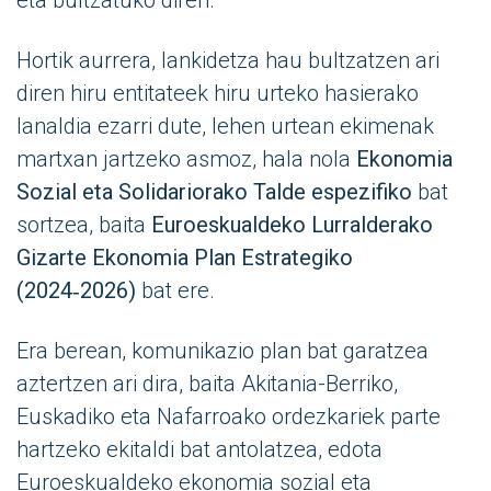
eta bultzatuko diren.
Hortik aurrera, lankidetza hau bultzatzen ari
diren hiru entitateek hiru urteko hasierako
lanaldia ezarri dute, lehen urtean ekimenak
martxan jartzeko asmoz, hala nola
Ekonomia
Sozial eta Solidariorako Talde espezifiko
bat
sortzea, baita
Euroeskualdeko Lurralderako
Gizarte Ekonomia Plan Estrategiko
(2024‑2026)
bat ere.
Era berean, komunikazio plan bat garatzea
aztertzen ari dira, baita Akitania-Berriko,
Euskadiko eta Nafarroako ordezkariek parte
hartzeko ekitaldi bat antolatzea, edota
Euroeskualdeko ekonomia sozial eta