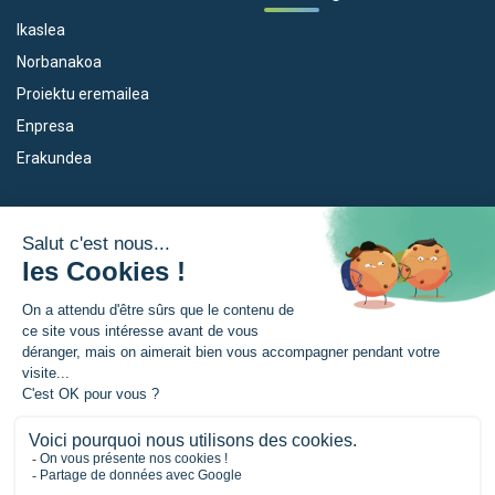
Ikaslea
Norbanakoa
Proiektu eremailea
Enpresa
Erakundea
Dispositiboak
Euroeskualdea
Empleo
Zer da Euroeskualdea?
Eskola Futura
Berriak
Forma NAEN
Prentsa gunia
TRANSFERMUGA-RREKIN