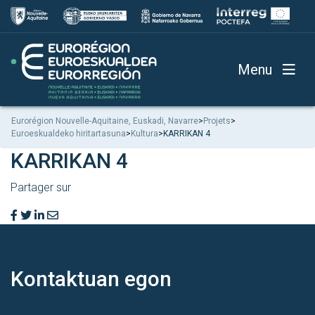
Menu
Eurorégion Nouvelle-Aquitaine, Euskadi, Navarre
>
Projets
>
Euroeskualdeko hiritartasuna
>
Kultura
>
KARRIKAN 4
KARRIKAN 4
Partager sur
Kontaktuan
egon