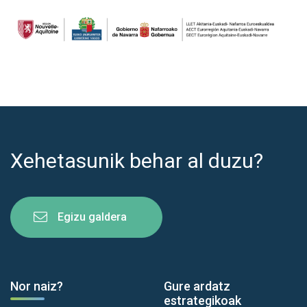
Xehetasunik behar al duzu?
Egizu galdera
Nor naiz?
Gure ardatz
estrategikoak