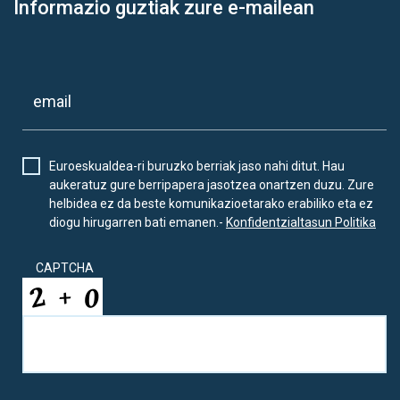
Informazio guztiak zure e-mailean
Euroeskualdea-ri buruzko berriak jaso nahi ditut. Hau
aukeratuz gure berripapera jasotzea onartzen duzu. Zure
helbidea ez da beste komunikazioetarako erabiliko eta ez
diogu hirugarren bati emanen.-
Konfidentzialtasun Politika
CAPTCHA