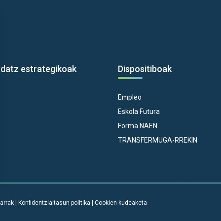
rdatz estrategikoak
Dispositiboak
Empleo
Eskola Futura
Forma NAEN
TRANSFERMUGA-RREKIN
arrak
|
Konfidentzialtasun politika
|
Cookien kudeaketa