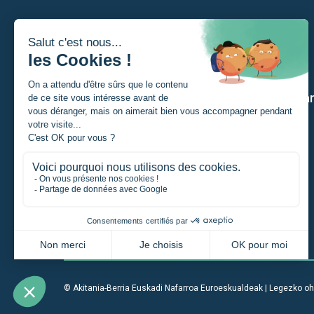
Nor naiz?
Gure a
Ikaslea
Norbanakoa
Proiektu eremailea
Enpresa
Erakundea
© Akitania-Berria Euskadi Nafarroa Euroeskualdeak |
Legezko oh