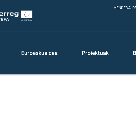
MENDEBALDE
Euroeskualdea
Proiektuak
B