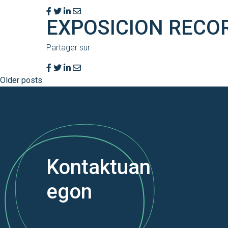
EXPOSICION RECO
Partager sur
Older posts
Kontaktuan
egon