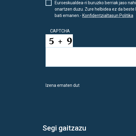
Euroeskualdea-ri buruzko berriak jaso nahi
onartzen duzu. Zure helbidea ez da beste 
bati emanen.-
Konfidentzialtasun Politika
CAPTCHA
Izena ematen dut
Segi gaitzazu