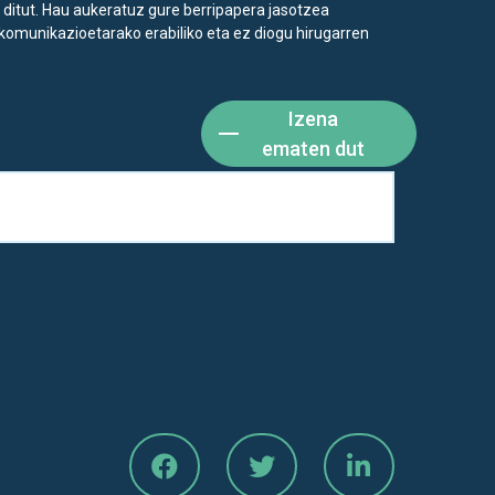
 ditut. Hau aukeratuz gure berripapera jasotzea
komunikazioetarako erabiliko eta ez diogu hirugarren
Izena
ematen dut