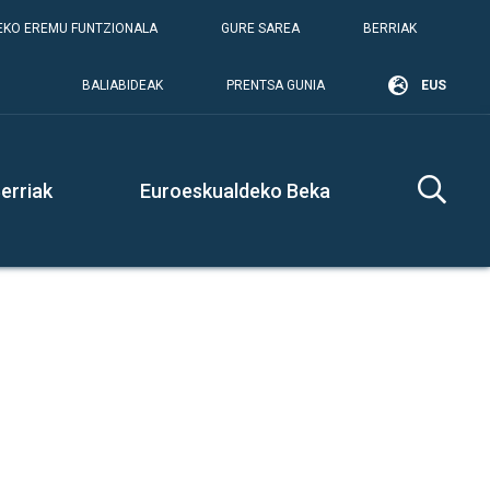
KO EREMU FUNTZIONALA
GURE SAREA
BERRIAK
BALIABIDEAK
PRENTSA GUNIA
EUS
erriak
Euroeskualdeko Beka