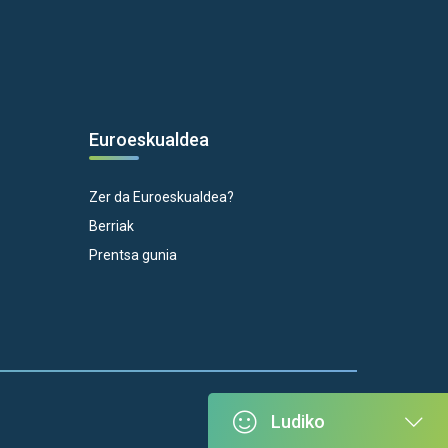
Euroeskualdea
Zer da Euroeskualdea?
Berriak
Prentsa gunia
Ludiko