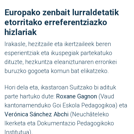
Europako zenbait lurraldetatik
etorritako erreferentziazko
hizlariak
Irakasle, hezitzaile eta ikertzaileek beren
esperientziak eta ikuspegiak partekatuko
dituzte, hezkuntza eleaniztunaren erronkei
buruzko gogoeta komun bat elikatzeko.
Hori dela eta, ikastaroan Suitzako bi adituk
parte hartuko dute:
Roxane Gagnon
(Vaud
kantonamenduko Goi Eskola Pedagogikoa) eta
Verónica Sánchez Abchi
(Neuchâteleko
Ikerketa eta Dokumentazio Pedagogikoko
Institutua).