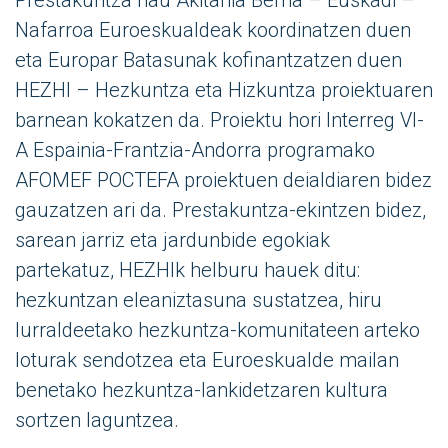
Nafarroa Euroeskualdeak koordinatzen duen
eta Europar Batasunak kofinantzatzen duen
HEZHI – Hezkuntza eta Hizkuntza proiektuaren
barnean kokatzen da. Proiektu hori Interreg VI-
A Espainia-Frantzia-Andorra programako
AFOMEF POCTEFA proiektuen deialdiaren bidez
gauzatzen ari da. Prestakuntza-ekintzen bidez,
sarean jarriz eta jardunbide egokiak
partekatuz, HEZHIk helburu hauek ditu:
hezkuntzan eleaniztasuna sustatzea, hiru
lurraldeetako hezkuntza-komunitateen arteko
loturak sendotzea eta Euroeskualde mailan
benetako hezkuntza-lankidetzaren kultura
sortzen laguntzea.