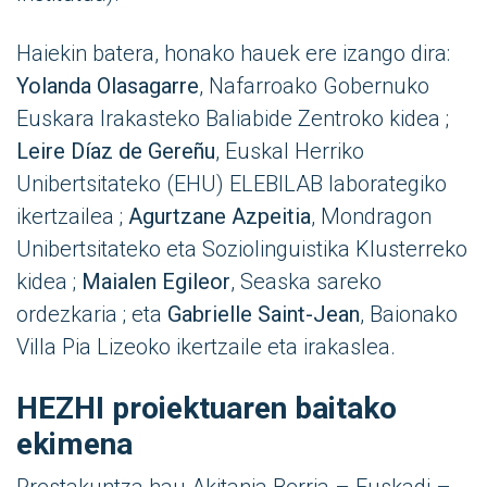
Haiekin batera, honako hauek ere izango dira:
Yolanda Olasagarre
, Nafarroako Gobernuko
Euskara Irakasteko Baliabide Zentroko kidea ;
Leire Díaz de Gereñu
, Euskal Herriko
Unibertsitateko (EHU) ELEBILAB laborategiko
ikertzailea ;
Agurtzane Azpeitia
, Mondragon
Unibertsitateko eta Soziolinguistika Klusterreko
kidea ;
Maialen Egileor
, Seaska sareko
ordezkaria ; eta
Gabrielle Saint-Jean
, Baionako
Villa Pia Lizeoko ikertzaile eta irakaslea.
HEZHI proiektuaren baitako
ekimena
Prestakuntza hau Akitania Berria – Euskadi –