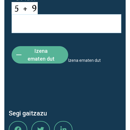
Izena
ematen dut
Izena ematen dut
Segi gaitzazu