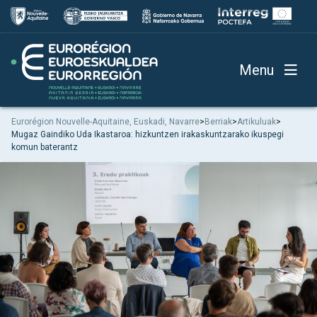
Menu
Eurorégion Nouvelle-Aquitaine, Euskadi, Navarre
>
Berriak
>
Artikuluak
>
Mugaz Gaindiko Uda Ikastaroa: hizkuntzen irakaskuntzarako ikuspegi
komun baterantz