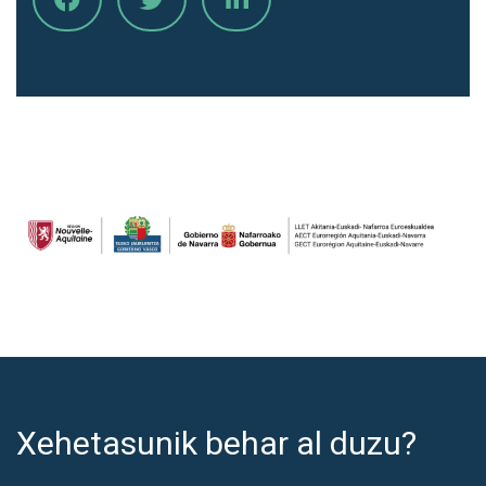
Xehetasunik behar al duzu?