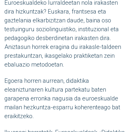
Euroeskualdeko lurraldeetan nola irakasten
dira hizkuntzak? Euskara, frantsesa eta
gaztelania elkarbizitzan daude, baina oso
testuinguru soziolinguistiko, instituzional eta
pedagogiko desberdinetan irakasten dira.
Aniztasun horrek eragina du irakasle-taldeen
prestakuntzan, ikasgelako praktiketan zein
ebaluazio metodoetan.
Egoera horren aurrean, didaktika
eleaniztunaren kultura partekatu baten
garapena erronka nagusia da euroeskualde
mailan hezkuntza-esparru koherenteago bat
eraikitzeko.