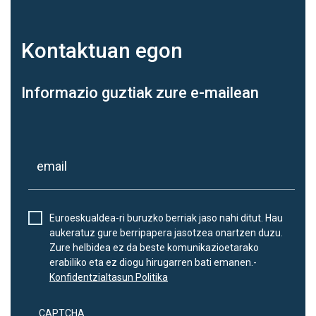
Kontaktuan
egon
Informazio guztiak zure e-mailean
Euroeskualdea-ri buruzko berriak jaso nahi ditut. Hau
aukeratuz gure berripapera jasotzea onartzen duzu.
Zure helbidea ez da beste komunikazioetarako
erabiliko eta ez diogu hirugarren bati emanen.-
Konfidentzialtasun Politika
CAPTCHA