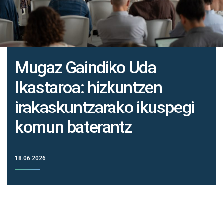
Mugaz Gaindiko Uda
Ikastaroa: hizkuntzen
irakaskuntzarako ikuspegi
komun baterantz
18.06.2026