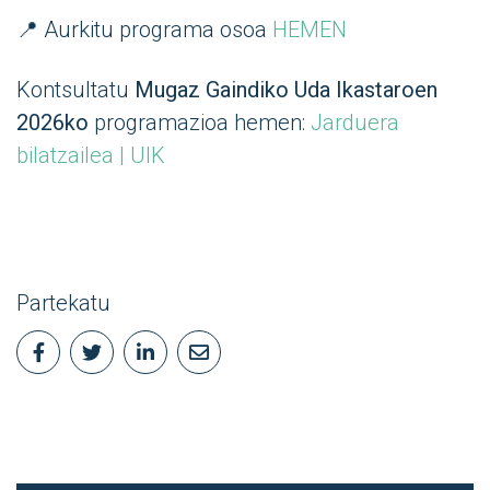
📍 Aurkitu programa osoa
HEMEN
Kontsultatu
Mugaz Gaindiko Uda Ikastaroen
2026ko
programazioa hemen:
Jarduera
bilatzailea | UIK
Partekatu