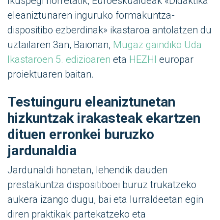
Ikuspegi horretatik, Euroeskualdeak «Didaktika
eleaniztunaren inguruko formakuntza-
dispositibo ezberdinak» ikastaroa antolatzen du
uztailaren 3an, Baionan,
Mugaz gaindiko Uda
Ikastaroen 5. edizioaren
eta
HEZHI
europar
proiektuaren baitan.
Testuinguru eleaniztunetan
hizkuntzak irakasteak ekartzen
dituen erronkei buruzko
jardunaldia
Jardunaldi honetan, lehendik dauden
prestakuntza dispositiboei buruz trukatzeko
aukera izango dugu, bai eta lurraldeetan egin
diren praktikak partekatzeko eta