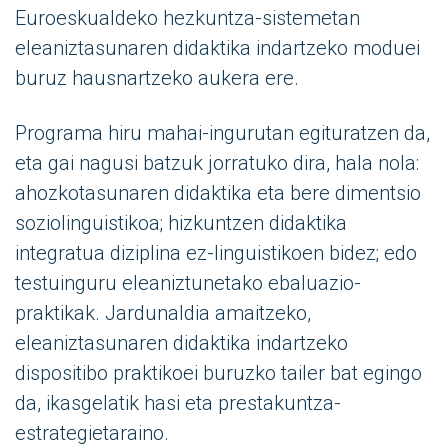
Euroeskualdeko hezkuntza-sistemetan
eleaniztasunaren didaktika indartzeko moduei
buruz hausnartzeko aukera ere.
Programa hiru mahai-ingurutan egituratzen da,
eta gai nagusi batzuk jorratuko dira, hala nola:
ahozkotasunaren didaktika eta bere dimentsio
soziolinguistikoa; hizkuntzen didaktika
integratua diziplina ez-linguistikoen bidez; edo
testuinguru eleaniztunetako ebaluazio-
praktikak. Jardunaldia amaitzeko,
eleaniztasunaren didaktika indartzeko
dispositibo praktikoei buruzko tailer bat egingo
da, ikasgelatik hasi eta prestakuntza-
estrategietaraino.