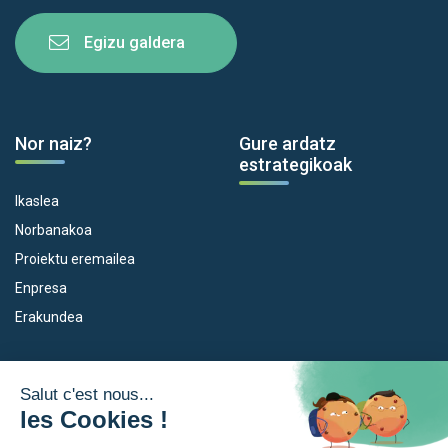
Egizu galdera
Nor naiz?
Gure ardatz
estrategikoak
Ikaslea
Norbanakoa
Proiektu eremailea
Enpresa
Erakundea
Dispositiboak
Euroeskualdea
Empleo
Zer da Euroeskualdea?