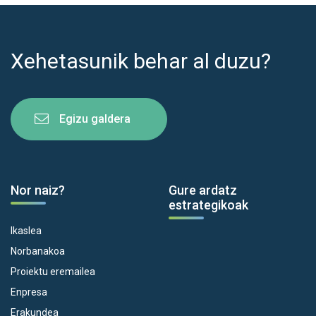
Xehetasunik behar al duzu?
Egizu galdera
Nor naiz?
Gure ardatz
estrategikoak
Ikaslea
Norbanakoa
Proiektu eremailea
Enpresa
Erakundea