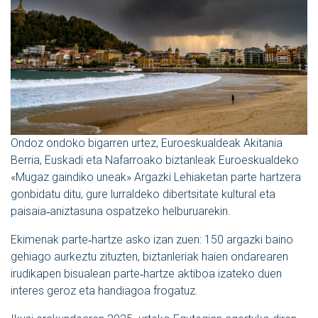
Ondoz ondoko bigarren urtez, Euroeskualdeak Akitania
Berria, Euskadi eta Nafarroako biztanleak Euroeskualdeko
«Mugaz gaindiko uneak» Argazki Lehiaketan parte hartzera
gonbidatu ditu, gure lurraldeko dibertsitate kultural eta
paisaia‑aniztasuna ospatzeko helburuarekin.
Ekimenak parte‑hartze asko izan zuen: 150 argazki baino
gehiago aurkeztu zituzten, biztanleriak haien ondarearen
irudikapen bisualean parte‑hartze aktiboa izateko duen
interes geroz eta handiagoa frogatuz.