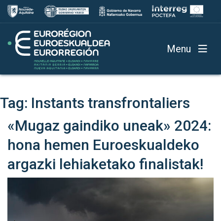
Menu
Tag:
Instants transfrontaliers
«Mugaz gaindiko uneak» 2024:
hona hemen Euroeskualdeko
argazki lehiaketako finalistak!