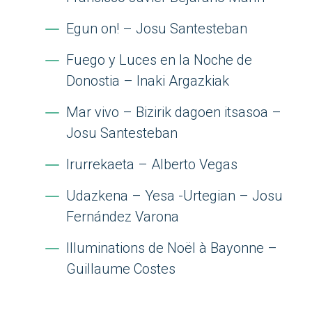
Egun on! – Josu Santesteban
Fuego y Luces en la Noche de
Donostia – Inaki Argazkiak
Mar vivo – Bizirik dagoen itsasoa –
Josu Santesteban
Irurrekaeta – Alberto Vegas
Udazkena – Yesa -Urtegian – Josu
Fernández Varona
Illuminations de Noël à Bayonne –
Guillaume Costes