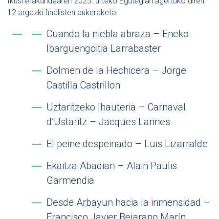
Ikusi erakundearen 2025. urteko Egutegian agertuko
diren
12 argazki finalisten aukeraketa
:
Cuando la niebla abraza – Eneko
Ibarguengoitia Larrabaster
Dolmen de la Hechicera – Jorge
Castilla Castrillon
Uztaritzeko Ihauteria – Carnaval
d’Ustaritz – Jacques Lannes
El peine despeinado – Luis Lizarralde
Ekaitza Abadian – Alain Paulis
Garmendia
Desde Arbayun hacia la inmensidad –
Francisco Javier Bejarano Marín