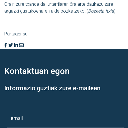
Orain zure txanda da: urtarrilaren 6ra arte daukazu zure
argazki gustukoenaren alde bozkatzeko! (
Bozketa itxia
)
Partager sur
Kontaktuan
egon
Informazio guztiak zure e-mailean