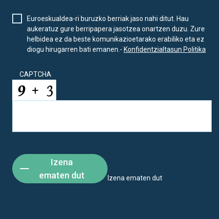
Euroeskualdea-ri buruzko berriak jaso nahi ditut. Hau
aukeratuz gure berripapera jasotzea onartzen duzu. Zure
helbidea ez da beste komunikazioetarako erabiliko eta ez
diogu hirugarren bati emanen.-
Konfidentzialtasun Politika
CAPTCHA
Izena
ematen dut
Izena ematen dut