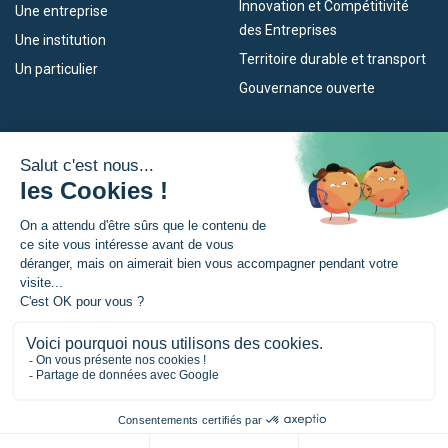
Innovation et Compétitivité
Une entreprise
des Entreprises
Une institution
Territoire durable et transport
Un particulier
Gouvernance ouverte
Nos dispositifs
L’Eurorégion
Empleo
Qu’est-ce que l’Eurorégion ?
Eskola Futura
Actualités
Forma NAEN
Espace presse
TRANSFERMUGA-RREKIN
© Eurorégion Nouvelle-Aquitaine Euskadi Navarre |
Mentions légales
|
Politique de confidentialité
|
Gestion des cookies