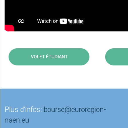
VOLET ÉTUDIANT
VOL
Plus d’infos:
bourse@euroregion-
naen.eu