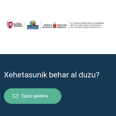
Xehetasunik behar al duzu?
Egizu galdera