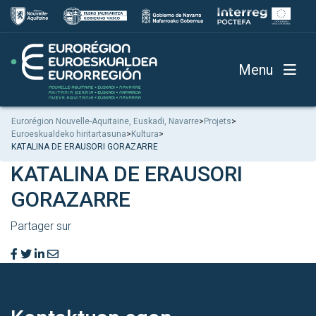
Menu
Eurorégion Nouvelle-Aquitaine, Euskadi, Navarre
>
Projets
>
Euroeskualdeko hiritartasuna
>
Kultura
>
KATALINA DE ERAUSORI GORAZARRE
KATALINA DE ERAUSORI
GORAZARRE
Partager sur