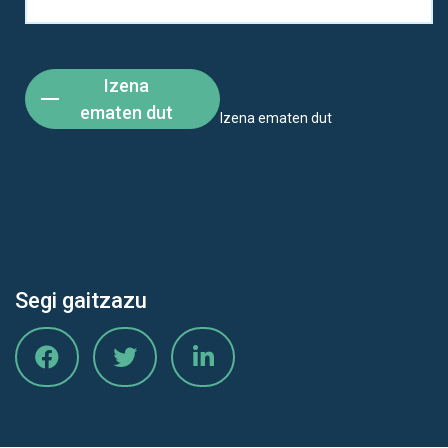
Izena
ematen dut
Izena ematen dut
Segi gaitzazu