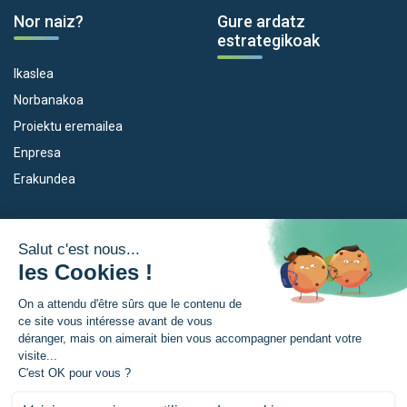
Nor naiz?
Gure ardatz
estrategikoak
Ikaslea
Norbanakoa
Proiektu eremailea
Enpresa
Erakundea
Dispositiboak
Euroeskualdea
Empleo
Zer da Euroeskualdea?
Eskola Futura
Berriak
Forma NAEN
Prentsa gunia
TRANSFERMUGA-RREKIN