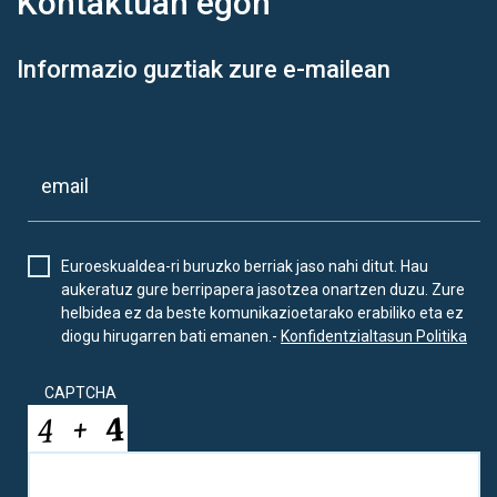
Kontaktuan
egon
Informazio guztiak zure e-mailean
Euroeskualdea-ri buruzko berriak jaso nahi ditut. Hau
aukeratuz gure berripapera jasotzea onartzen duzu. Zure
helbidea ez da beste komunikazioetarako erabiliko eta ez
diogu hirugarren bati emanen.-
Konfidentzialtasun Politika
CAPTCHA