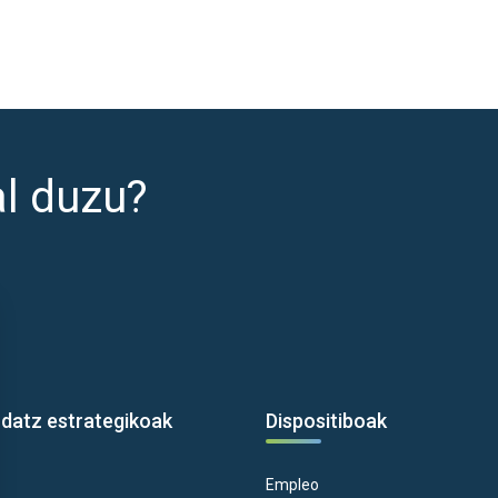
al duzu?
rdatz estrategikoak
Dispositiboak
Empleo