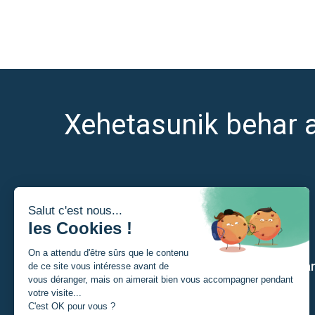
Xehetasunik behar 
Nor naiz?
Gure a
Ikaslea