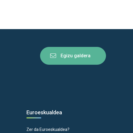
Egizu galdera
Euroeskualdea
Zer da Euroeskualdea?