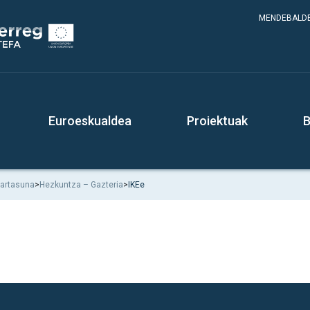
MENDEBALDE
Euroeskualdea
Proiektuak
B
tartasuna
>
Hezkuntza – Gazteria
>
IKEe