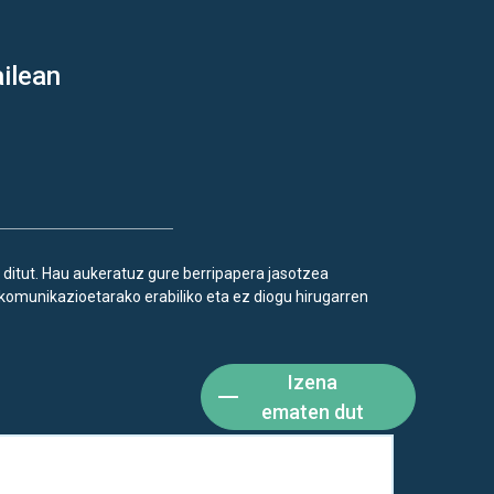
ilean
 ditut. Hau aukeratuz gure berripapera jasotzea
komunikazioetarako erabiliko eta ez diogu hirugarren
Izena
ematen dut