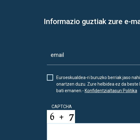
Informazio guztiak zure e-ma
Euroeskualdea-ri buruzko berriak jaso nahi
onartzen duzu. Zure helbidea ez da beste 
bati emanen.-
Konfidentzialtasun Politika
CAPTCHA