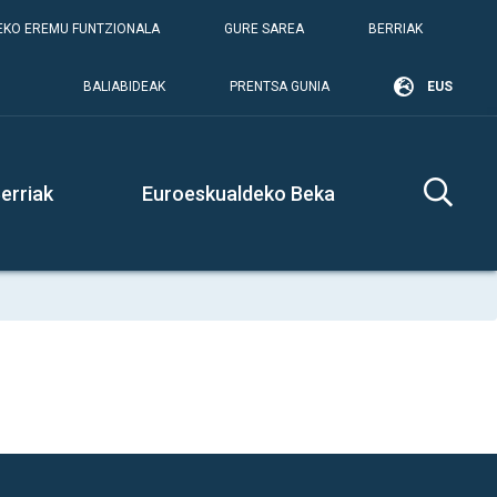
KO EREMU FUNTZIONALA
GURE SAREA
BERRIAK
BALIABIDEAK
PRENTSA GUNIA
EUS
erriak
Euroeskualdeko Beka