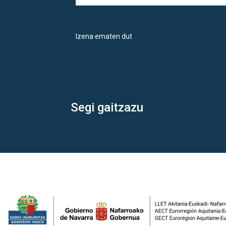
Izena ematen dut
Segi gaitzazu