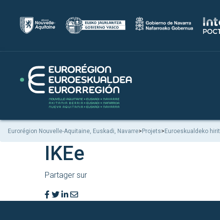
Eurorégion Nouvelle-Aquitaine, Euskadi, Navarre
>
Projets
>
Euroeskualdeko hiri
IKEe
Partager sur