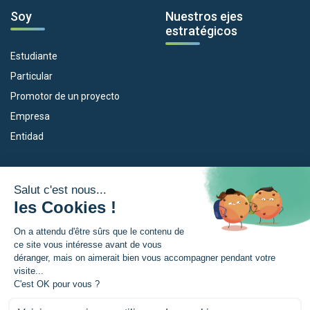
Soy
Nuestros ejes
estratégicos
Estudiante
Particular
Promotor de un proyecto
Empresa
Entidad
Nuestros dispositivos
La Eurorregión
Empleo
¿Qué es la Eurorregión?
Eskola Futura
Noticias
Forma NAEN
Area de prensea
TRANSFERMUGA-RREKIN