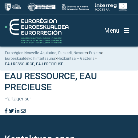
Menu
Eurorégion Nouvelle-Aquitaine, Euskadi, Navarre
>
Projets
>
Euroeskualdeko hiritartasuna
>
Hezkuntza – Gazteria
>
EAU RESSOURCE, EAU PRECIEUSE
EAU RESSOURCE, EAU
PRECIEUSE
Partager sur