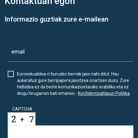
Kontaktuan
egon
Informazio guztiak zure e-mailean
Euroeskualdea-ri buruzko berriak jaso nahi ditut. Hau
aukeratuz gure berripapera jasotzea onartzen duzu. Zure
helbidea ez da beste komunikazioetarako erabiliko eta ez
diogu hirugarren bati emanen.-
Konfidentzialtasun Politika
CAPTCHA