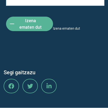
Izena
ematen dut
Izena ematen dut
Segi gaitzazu