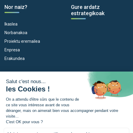
Nor naiz?
Gure ardatz
estrategikoak
Ikaslea
Norbanakoa
Proiektu eremailea
Enpresa
Erakundea
Dispositiboak
Euroeskualdea
Empleo
Zer da Euroeskualdea?
Eskola Futura
Berriak
Forma NAEN
Prentsa gunia
TRANSFERMUGA-RREKIN