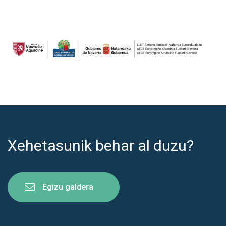
Xehetasunik behar al duzu?
Egizu galdera