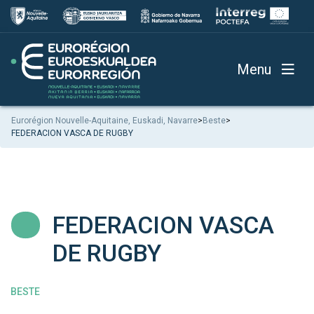
Menu
Eurorégion Nouvelle-Aquitaine, Euskadi, Navarre
>
Beste
>
FEDERACION VASCA DE RUGBY
FEDERACION VASCA
DE RUGBY
BESTE