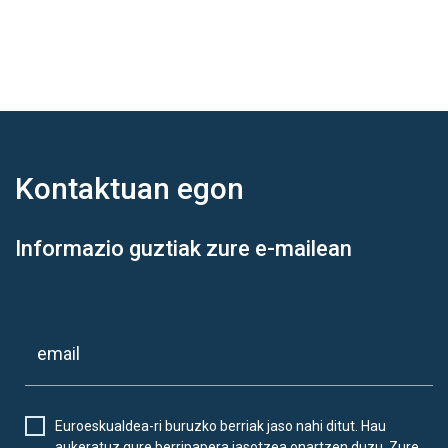
Kontaktuan
egon
Informazio guztiak zure e-mailean
Euroeskualdea-ri buruzko berriak jaso nahi ditut. Hau
aukeratuz gure berripapera jasotzea onartzen duzu. Zure