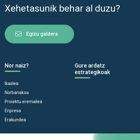
Xehetasunik behar al duzu?
Egizu galdera
Nor naiz?
Gure ardatz
estrategikoak
Ikaslea
Norbanakoa
Proiektu eremailea
Enpresa
Erakundea
Dispositiboak
Euroeskualdea