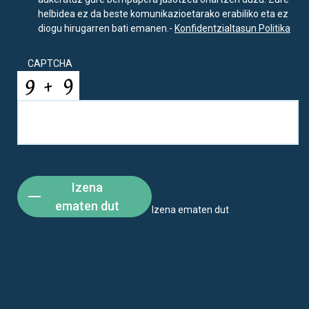
helbidea ez da beste komunikazioetarako erabiliko eta ez
diogu hirugarren bati emanen.-
Konfidentzialtasun Politika
CAPTCHA
Izena
ematen dut
Izena ematen dut