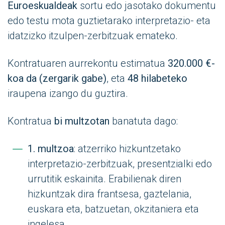
Euroeskualdeak
sortu edo jasotako dokumentu
edo testu mota guztietarako interpretazio- eta
idatzizko itzulpen-zerbitzuak emateko.
Kontratuaren aurrekontu estimatua
320.000 €-
koa da (zergarik gabe)
, eta
48 hilabeteko
iraupena izango du guztira.
Kontratua
bi multzotan
banatuta dago:
1. multzoa
: atzerriko hizkuntzetako
interpretazio-zerbitzuak, presentzialki edo
urrutitik eskainita. Erabilienak diren
hizkuntzak dira frantsesa, gaztelania,
euskara eta, batzuetan, okzitaniera eta
ingelesa.