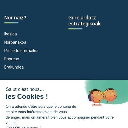
Nor naiz?
Gure ardatz
estrategikoak
Ikaslea
Norbanakoa
Proiektu eremailea
Enpresa
Erakundea
Dispositiboak
Euroeskualdea
Empleo
Zer da Euroeskualdea?
Eskola Futura
Berriak
Forma NAEN
Prentsa gunia
TRANSFERMUGA-RREKIN