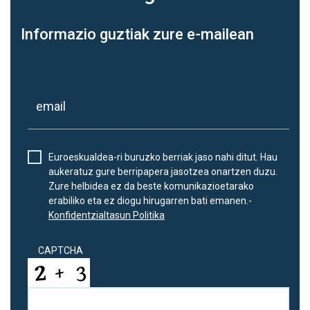
Informazio guztiak zure e-mailean
Euroeskualdea-ri buruzko berriak jaso nahi ditut. Hau
aukeratuz gure berripapera jasotzea onartzen duzu.
Zure helbidea ez da beste komunikazioetarako
erabiliko eta ez diogu hirugarren bati emanen.-
Konfidentzialtasun Politika
CAPTCHA