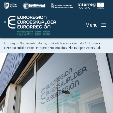
Menu
Eurorégion Nouvelle-Aquitaine, Euskadi, Navarre
>
Berriak
>
Artikuluak
>
Lizitazio publiko irekia: interpretazio- eta idatzizko itzulpen-zerbitzuak