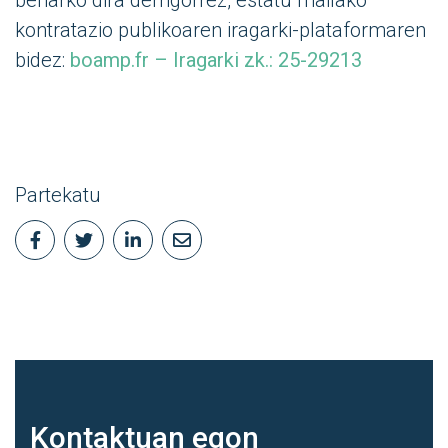
kontratazio publikoaren iragarki-plataformaren
bidez:
boamp.fr – Iragarki zk.: 25-29213
Partekatu
Kontaktuan
egon