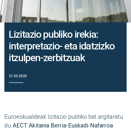
Lizitazio publiko irekia:
interpretazio- eta idatzizko
itzulpen-zerbitzuak
21.03.2025
Euroeskualdeak lizitazio publiko bat argitaratu
du
AECT Akitania Berria-Euskadi-Nafarroa