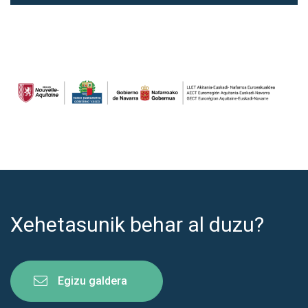
Xehetasunik behar al duzu?
Egizu galdera