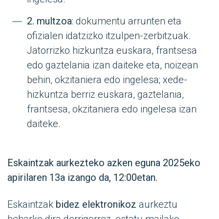
2. multzoa
: dokumentu arrunten eta
ofizialen idatzizko itzulpen-zerbitzuak.
Jatorrizko hizkuntza euskara, frantsesa
edo gaztelania izan daiteke eta, noizean
behin, okzitaniera edo ingelesa; xede-
hizkuntza berriz euskara, gaztelania,
frantsesa, okzitaniera edo ingelesa izan
daiteke.
Eskaintzak aurkezteko azken eguna 2025eko
apirilaren 13a izango da, 12:00etan.
Eskaintzak
bidez elektronikoz
aurkeztu
beharko dira derrigorrez, estatu mailako