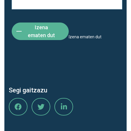
Izena
ematen dut
Izena ematen dut
Segi gaitzazu