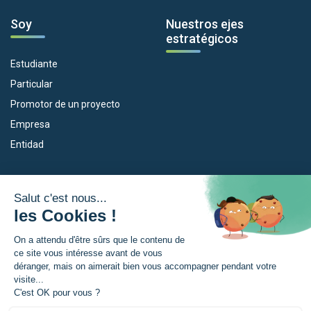
Soy
Nuestros ejes
estratégicos
Estudiante
Particular
Promotor de un proyecto
Empresa
Entidad
Nuestros dispositivos
La Eurorregión
Empleo
¿Qué es la Eurorregión?
Eskola Futura
Noticias
Forma NAEN
Area de prensea
TRANSFERMUGA-RREKIN