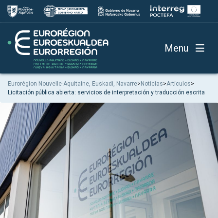
Menu
Eurorégion Nouvelle-Aquitaine, Euskadi, Navarre
>
Noticias
>
Artículos
>
Licitación pública abierta: servicios de interpretación y traducción escrita