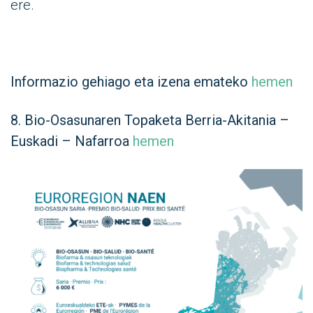
ere.
Informazio gehiago eta izena emateko
hemen
8. Bio-Osasunaren Topaketa Berria-Akitania –
Euskadi – Nafarroa
hemen