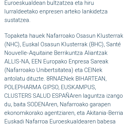
Euroeskualdean bultzatzea eta hiru
lurraldeetako enpresen arteko lankidetza
sustatzea.
Topaketa hauek Nafarroako Osasun Klusterrak
(NHC), Euskal Osasun Klusterrak (BHC), Santé
Nouvelle-Aquitaine Berrikuntza Aliantzak
ALLIS-NA, EEN Europako Enpresa Sareak
(Nafarroako Unibertsitatea) eta CEINek
antolatu dituzte. 8RNAENek BIHARTEAN,
POLEPHARMA GIPSO, EUSKAMPUS,
CLUSTERS SALUD ESPAÑAren laguntza izango
du, baita SODENAren, Nafarroako garapen
ekonomikorako agentziaren, eta Akitania-Berria
Euskadi Nafarroa Euroeskualdearen babesa