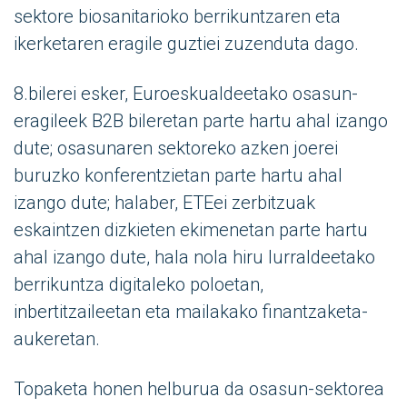
sektore biosanitarioko berrikuntzaren eta
ikerketaren eragile guztiei zuzenduta dago.
8.bilerei esker, Euroeskualdeetako osasun-
eragileek B2B bileretan parte hartu ahal izango
dute; osasunaren sektoreko azken joerei
buruzko konferentzietan parte hartu ahal
izango dute; halaber, ETEei zerbitzuak
eskaintzen dizkieten ekimenetan parte hartu
ahal izango dute, hala nola hiru lurraldeetako
berrikuntza digitaleko poloetan,
inbertitzaileetan eta mailakako finantzaketa-
aukeretan.
Topaketa honen helburua da osasun-sektorea