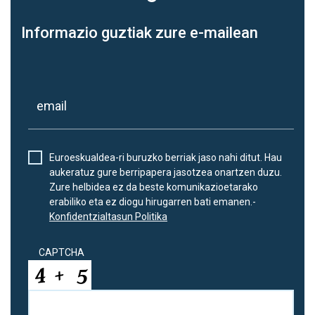
Informazio guztiak zure e-mailean
Euroeskualdea-ri buruzko berriak jaso nahi ditut. Hau
aukeratuz gure berripapera jasotzea onartzen duzu.
Zure helbidea ez da beste komunikazioetarako
erabiliko eta ez diogu hirugarren bati emanen.-
Konfidentzialtasun Politika
CAPTCHA