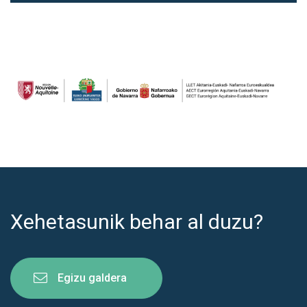
Xehetasunik behar al duzu?
Egizu galdera