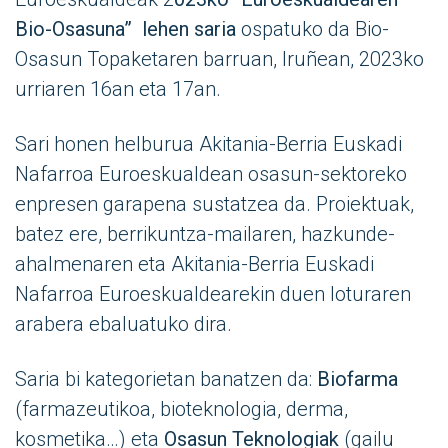
Bio-Osasuna” lehen saria
ospatuko da Bio-
Osasun Topaketaren barruan, Iruñean, 2023ko
urriaren 16an eta 17an.
Sari honen helburua Akitania-Berria Euskadi
Nafarroa Euroeskualdean osasun-sektoreko
enpresen garapena sustatzea da. Proiektuak,
batez ere, berrikuntza-mailaren, hazkunde-
ahalmenaren eta Akitania-Berria Euskadi
Nafarroa Euroeskualdearekin duen loturaren
arabera ebaluatuko dira.
Saria bi kategorietan banatzen da:
Biofarma
(farmazeutikoa, bioteknologia, derma,
kosmetika…) eta
Osasun Teknologiak
(gailu