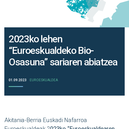
2023ko lehen
“Euroeskualdeko Bio-
Osasuna” sariaren abiatzea
01.09.2023
EUROESKUALDEA
Akitania-Berria Euskadi Nafarroa
Euroeskualdeak 2
023ko “Euroeskualdearen