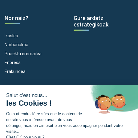
Nor naiz?
Gure ardatz
estrategikoak
Ikaslea
Norbanakoa
Proiektu eremailea
Enpresa
Erakundea
Dispositiboak
Euroeskualdea
Empleo
Zer da Euroeskualdea?
Eskola Futura
Berriak
Forma NAEN
Prentsa gunia
TRANSFERMUGA-RREKIN