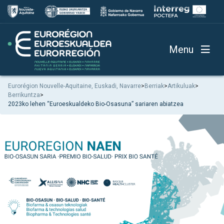
Menu
Eurorégion Nouvelle-Aquitaine, Euskadi, Navarre
>
Berriak
>
Artikuluak
>
Berrikuntza
>
2023ko lehen “Euroeskualdeko Bio-Osasuna” sariaren abiatzea