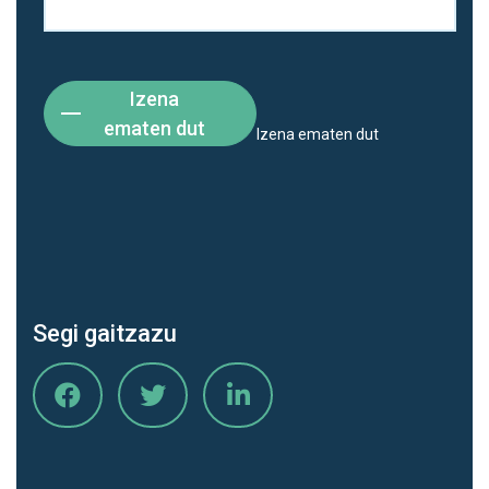
Izena
ematen dut
Izena ematen dut
Segi gaitzazu