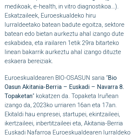
medikoak, e-health, in vitro diagnostikoa…).
Eskatzaileek, Euroeskualdeko hiru
lurraldeetako batean badute egoitza, sektore
batean edo bietan aurkeztu ahal izango dute
eskabidea, eta irailaren 1etik 29ra bitarteko
linean bakarrik aurkeztu ahal izango dituzte
eskaera bereiziak.
Euroeskualdearen BIO-OSASUN saria “
Bio
Oasun Akitania-Berria – Euskadi – Navarra 8.
Topaketan
” kokatzen da. Topaketa Iruñean
izango da, 2023ko urriaren 16an eta 17an.
Ekitaldi hau enpresei, startupei, ekintzaileei,
ikertzaileei, inbertitzaileei eta, Akitania-Berria
Euskadi Nafarroa Euroeskualdearen lurraldeko