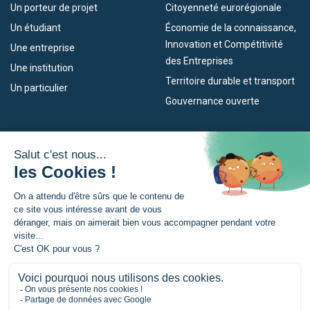
Un porteur de projet
Citoyenneté eurorégionale
Un étudiant
Économie de la connaissance,
Innovation et Compétitivité
Une entreprise
des Entreprises
Une institution
Territoire durable et transport
Un particulier
Gouvernance ouverte
Nos dispositifs
L’Eurorégion
Empleo
Qu’est-ce que l’Eurorégion ?
Eskola Futura
Actualités
Forma NAEN
Espace presse
TRANSFERMUGA-RREKIN