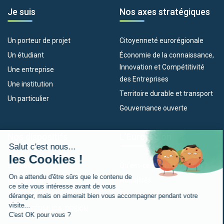
Je suis
Nos axes stratégiques
Un porteur de projet
Citoyenneté eurorégionale
Un étudiant
Économie de la connaissance,
Innovation et Compétitivité
Une entreprise
des Entreprises
Une institution
Territoire durable et transport
Un particulier
Gouvernance ouverte
Nos dispositifs
L’Eurorégion
Empleo
Qu’est-ce que l’Eurorégion ?
Eskola Futura
Actualités
Forma NAEN
Espace presse
TRANSFERMUGA-RREKIN