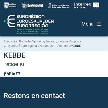
Menu
Eurorégion Nouvelle-Aquitaine, Euskadi, Navarre
>
Projets
>
Citoyenneté eurorégionale
>
Education - Jeunesse
>
KEBBE
KEBBE
Partager sur
Restons en
contact