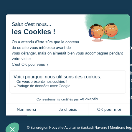
Je suis
Nos ax
Un porteur de projet
Citoyenn
Un étudiant
Économie
et Compét
Une entreprise
Territoir
Une institution
Gouverna
Un particulier
© Eurorégion Nouvelle-Aquitaine Euskadi Navarre |
Mentions lég