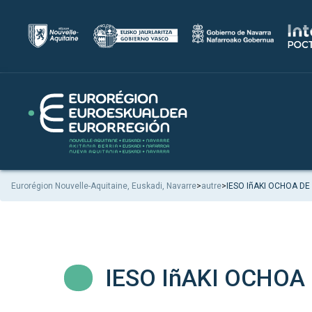
Eurorégion Nouvelle-Aquitaine, Euskadi, Navarre
>
autre
>
IESO IñAKI OCHOA DE
IESO IñAKI OCHOA