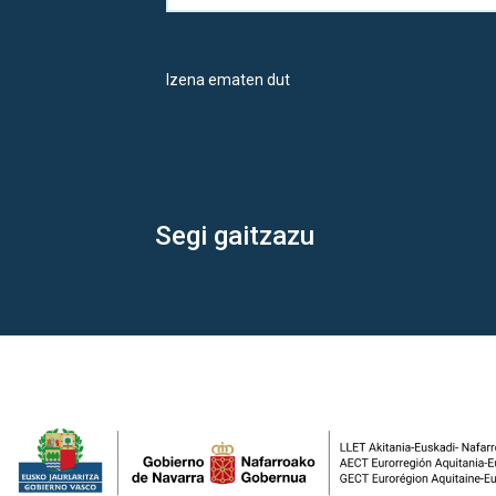
Izena ematen dut
Segi gaitzazu