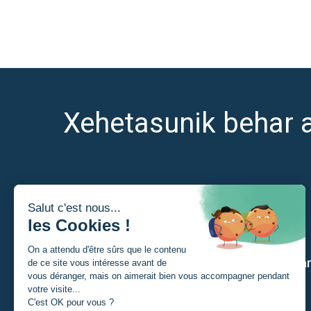
Xehetasunik behar 
Nor naiz?
Gure a
Ikaslea