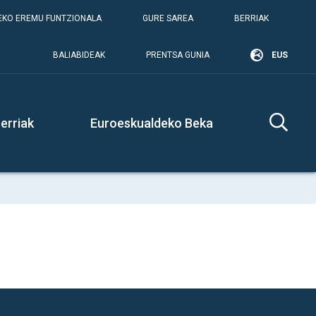
KO EREMU FUNTZIONALA
GURE SAREA
BERRIAK
BALIABIDEAK
PRENTSA GUNIA
EUS
erriak
Euroeskualdeko Beka