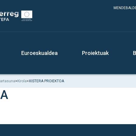
MENDEBALDE
Euroeskualdea
Proiektuak
B
tartasuna
>
Kirola
>
XISTERA PROIEKTOA
OA