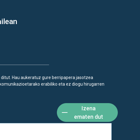
ilean
 ditut. Hau aukeratuz gure berripapera jasotzea
komunikazioetarako erabiliko eta ez diogu hirugarren
Izena
ematen dut