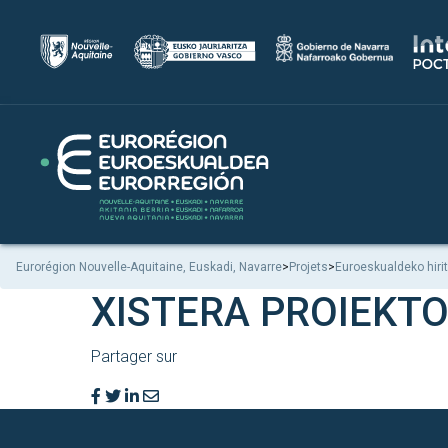
Eurorégion Nouvelle-Aquitaine, Euskadi, Navarre
>
Projets
>
Euroeskualdeko hiri
XISTERA PROIEKT
Partager sur