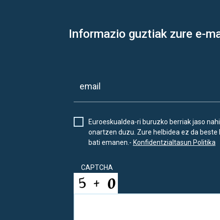
Informazio guztiak zure e-ma
Euroeskualdea-ri buruzko berriak jaso nahi
onartzen duzu. Zure helbidea ez da beste 
bati emanen.-
Konfidentzialtasun Politika
CAPTCHA