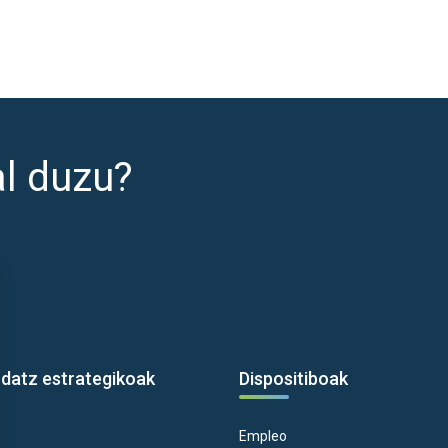
al duzu?
rdatz estrategikoak
Dispositiboak
Empleo