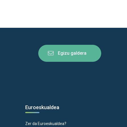
Egizu galdera
Euroeskualdea
Zer da Euroeskualdea?