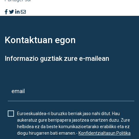
Kontaktuan
egon
Informazio guztiak zure e-mailean
Euroeskualdea-ri buruzko berriak jaso nahi ditut. Hau
aukeratuz gure berripapera jasotzea onartzen duzu. Zure
helbidea ez da beste komunikazioetarako erabiliko eta ez
diogu hirugarren bati emanen.-
Konfidentzialtasun Politika