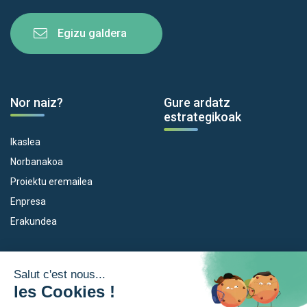
Egizu galdera
Nor naiz?
Gure ardatz
estrategikoak
Ikaslea
Norbanakoa
Proiektu eremailea
Enpresa
Erakundea
Dispositiboak
Euroeskualdea
Empleo
Zer da Euroeskualdea?