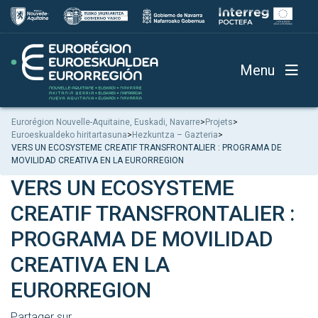
Menu
Eurorégion Nouvelle-Aquitaine, Euskadi, Navarre
>
Projets
>
Euroeskualdeko hiritartasuna
>
Hezkuntza – Gazteria
>
VERS UN ECOSYSTEME CREATIF TRANSFRONTALIER : PROGRAMA DE
MOVILIDAD CREATIVA EN LA EURORREGION
VERS UN ECOSYSTEME
CREATIF TRANSFRONTALIER :
PROGRAMA DE MOVILIDAD
CREATIVA EN LA
EURORREGION
Partager sur