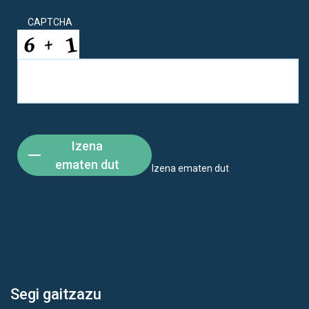
CAPTCHA
Izena
ematen dut
Izena ematen dut
Segi gaitzazu