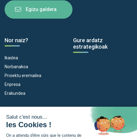
Egizu galdera
Nor naiz?
Gure ardatz
estrategikoak
Ikaslea
Norbanakoa
Proiektu eremailea
Enpresa
Erakundea
Dispositiboak
Euroeskualdea
Empleo
Zer da Euroeskualdea?