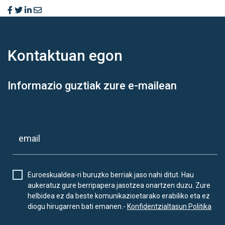
Kontaktuan
egon
Informazio guztiak zure e-mailean
Euroeskualdea-ri buruzko berriak jaso nahi ditut. Hau
aukeratuz gure berripapera jasotzea onartzen duzu. Zure
helbidea ez da beste komunikazioetarako erabiliko eta ez
diogu hirugarren bati emanen.-
Konfidentzialtasun Politika