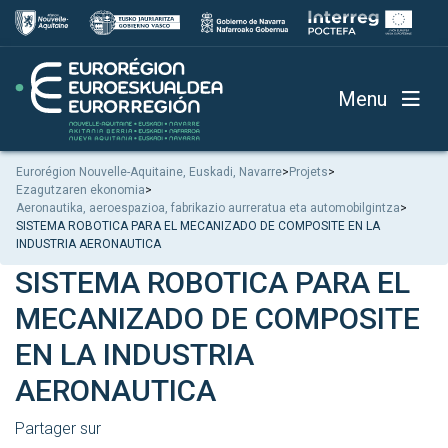
Menu
Eurorégion Nouvelle-Aquitaine, Euskadi, Navarre
>
Projets
>
Ezagutzaren ekonomia
>
Aeronautika, aeroespazioa, fabrikazio aurreratua eta automobilgintza
>
SISTEMA ROBOTICA PARA EL MECANIZADO DE COMPOSITE EN LA
INDUSTRIA AERONAUTICA
SISTEMA ROBOTICA PARA EL
MECANIZADO DE COMPOSITE
EN LA INDUSTRIA
AERONAUTICA
Partager sur