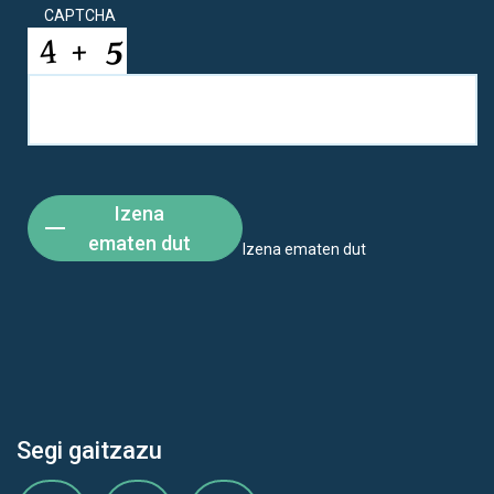
CAPTCHA
Izena
ematen dut
Izena ematen dut
Segi gaitzazu