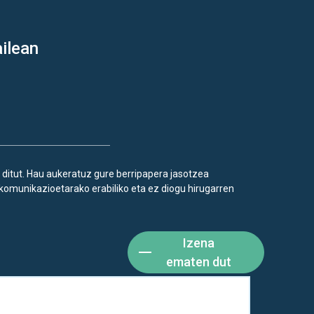
ilean
 ditut. Hau aukeratuz gure berripapera jasotzea
komunikazioetarako erabiliko eta ez diogu hirugarren
Izena
ematen dut