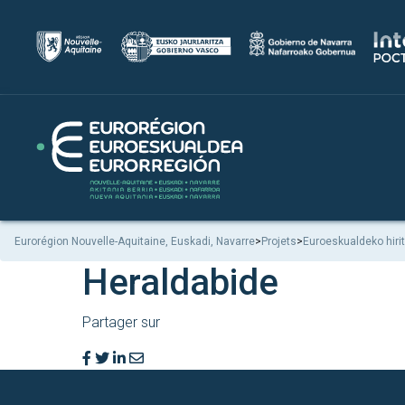
Eurorégion Nouvelle-Aquitaine, Euskadi, Navarre
>
Projets
>
Euroeskualdeko hiri
Heraldabide
Partager sur