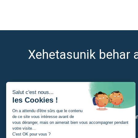
Xehetasunik behar 
Nor naiz?
Gure a
Ikaslea