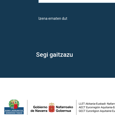
Izena ematen dut
Segi gaitzazu