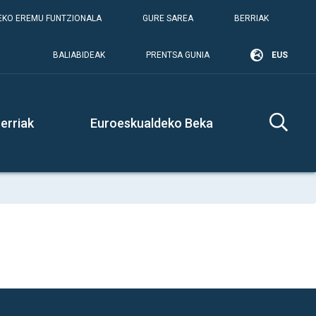
KO EREMU FUNTZIONALA
GURE SAREA
BERRIAK
BALIABIDEAK
PRENTSA GUNIA
EUS
erriak
Euroeskualdeko Beka