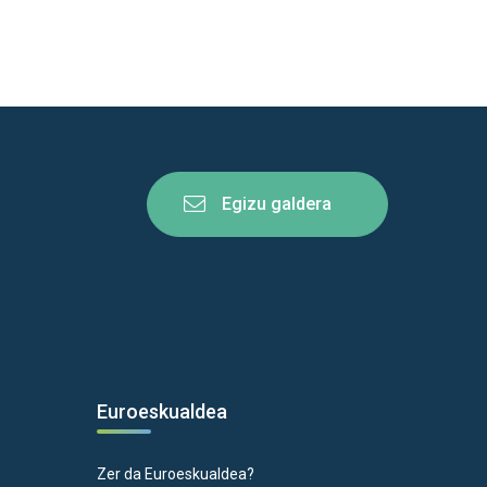
Egizu galdera
Euroeskualdea
Zer da Euroeskualdea?