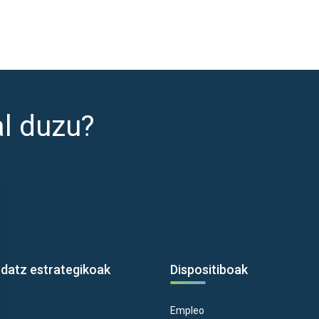
al duzu?
rdatz estrategikoak
Dispositiboak
Empleo