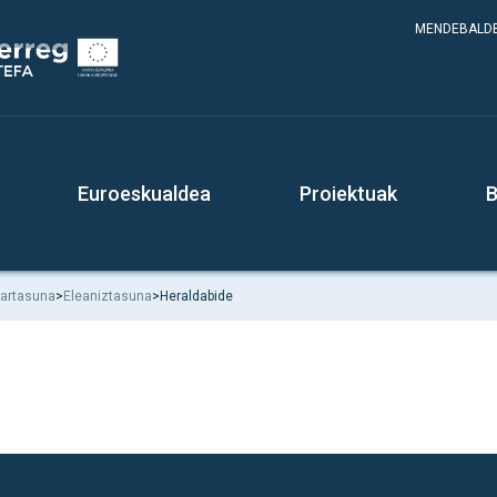
MENDEBALDE
Euroeskualdea
Proiektuak
B
tartasuna
>
Eleaniztasuna
>
Heraldabide