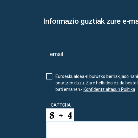
Informazio guztiak zure e-ma
Euroeskualdea-ri buruzko berriak jaso nahi
onartzen duzu. Zure helbidea ez da beste 
bati emanen.-
Konfidentzialtasun Politika
CAPTCHA