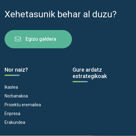
Xehetasunik behar al duzu?
Egizu galdera
Nor naiz?
Gure ardatz
estrategikoak
Ikaslea
Norbanakoa
Proiektu eremailea
Enpresa
Erakundea