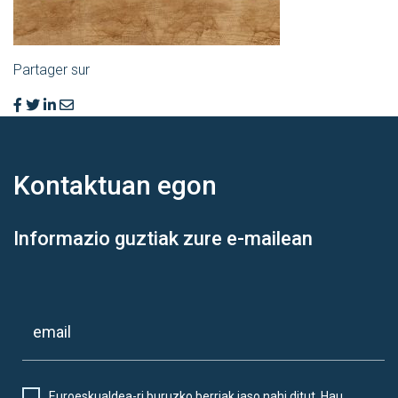
Partager sur
Kontaktuan
egon
Informazio guztiak zure e-mailean
Euroeskualdea-ri buruzko berriak jaso nahi ditut. Hau