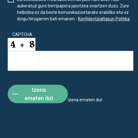
aukeratuz gure berripapera jasotzea onartzen duzu. Zure
helbidea ez da beste komunikazioetarako erabiliko eta ez
diogu hirugarren bati emanen.-
Konfidentzialtasun Politika
CAPTCHA
Izena
ematen dut
Izena ematen dut