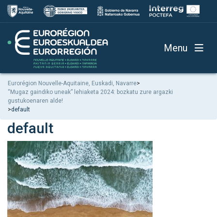
Menu
Eurorégion Nouvelle-Aquitaine, Euskadi, Navarre
>
“Mugaz gaindiko uneak” lehiaketa 2024: bozkatu zure argazki
gustukoenaren alde!
>
default
default