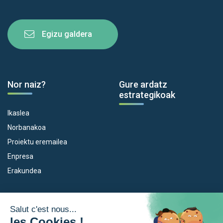
Egizu galdera
Nor naiz?
Gure ardatz
estrategikoak
Ikaslea
Norbanakoa
Proiektu eremailea
Enpresa
Erakundea
Dispositiboak
Euroeskualdea