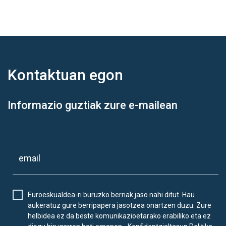
Kontaktuan
egon
Informazio guztiak zure e-mailean
Euroeskualdea-ri buruzko berriak jaso nahi ditut. Hau
aukeratuz gure berripapera jasotzea onartzen duzu. Zure
helbidea ez da beste komunikazioetarako erabiliko eta ez