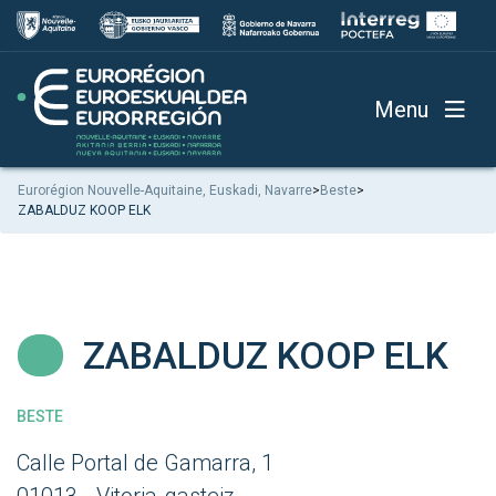
Menu
Eurorégion Nouvelle-Aquitaine, Euskadi, Navarre
>
Beste
>
ZABALDUZ KOOP ELK
ZABALDUZ KOOP ELK
BESTE
Calle Portal de Gamarra, 1