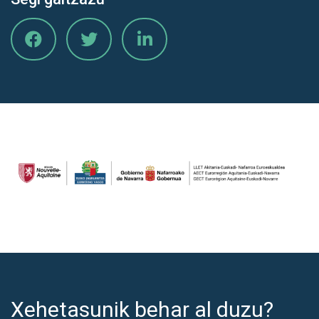
Xehetasunik behar al duzu?