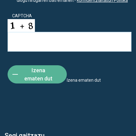
diogu hirugarren bati emanen.-
Konfidentzialtasun Politika
CAPTCHA
Izena
ematen dut
Izena ematen dut
Segi gaitzazu