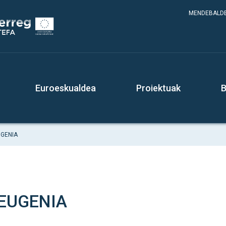
MENDEBALDE
Euroeskualdea
Proiektuak
B
UGENIA
 EUGENIA