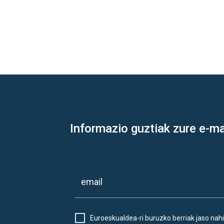
Informazio guztiak zure e-ma
Euroeskualdea-ri buruzko berriak jaso nahi