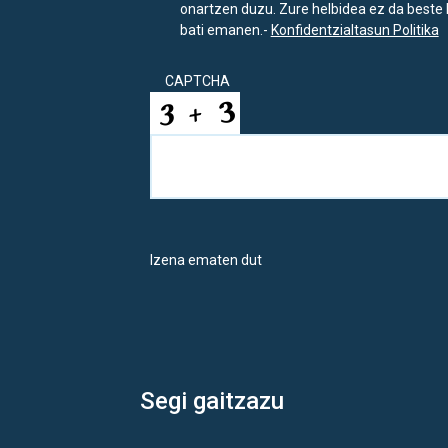
onartzen duzu. Zure helbidea ez da beste 
bati emanen.-
Konfidentzialtasun Politika
CAPTCHA
Izena ematen dut
Segi gaitzazu