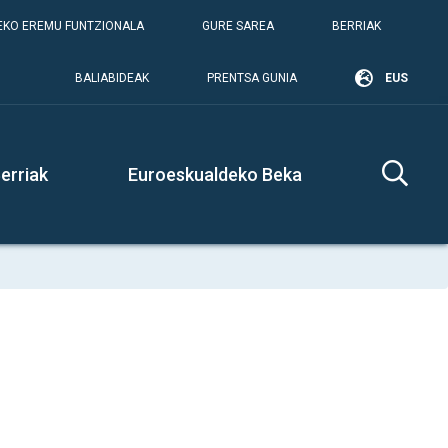
KO EREMU FUNTZIONALA
GURE SAREA
BERRIAK
BALIABIDEAK
PRENTSA GUNIA
EUS
erriak
Euroeskualdeko Beka