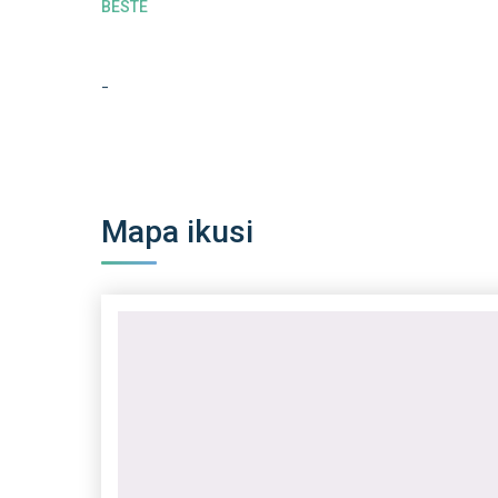
BESTE
-
Mapa ikusi