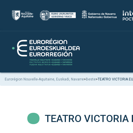
Eurorégion Nouvelle-Aquitaine, Euskadi, Navarre
>
Beste
>
TEATRO VICTORIA E
TEATRO VICTORIA