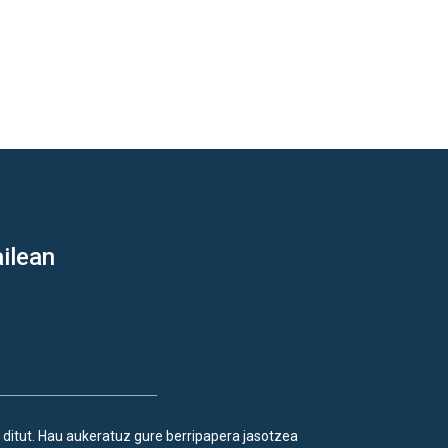
ilean
 ditut. Hau aukeratuz gure berripapera jasotzea