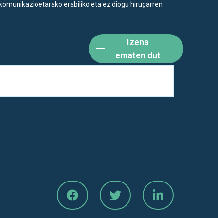
komunikazioetarako erabiliko eta ez diogu hirugarren
Izena
ematen dut