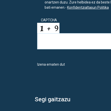
onartzen duzu. Zure helbidea ez da beste 
bati emanen.-
Konfidentzialtasun Politika
CAPTCHA
Izena ematen dut
Segi gaitzazu