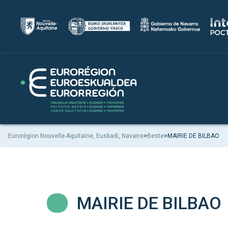
Eurorégion Nouvelle-Aquitaine, Euskadi, Navarre
>
Beste
>
MAIRIE DE BILBAO
MAIRIE DE BILBAO