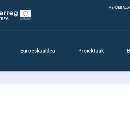
MENDEBALDE
Euroeskualdea
Proiektuak
B