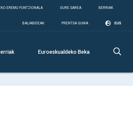
KO EREMU FUNTZIONALA
GURE SAREA
BERRIAK
BALIABIDEAK
PRENTSA GUNIA
EUS
erriak
Euroeskualdeko Beka