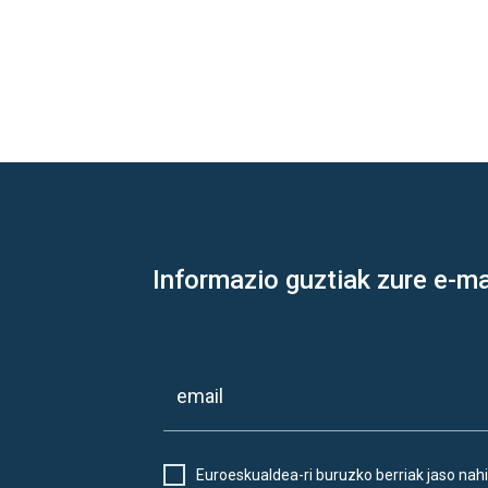
Informazio guztiak zure e-ma
Euroeskualdea-ri buruzko berriak jaso nahi