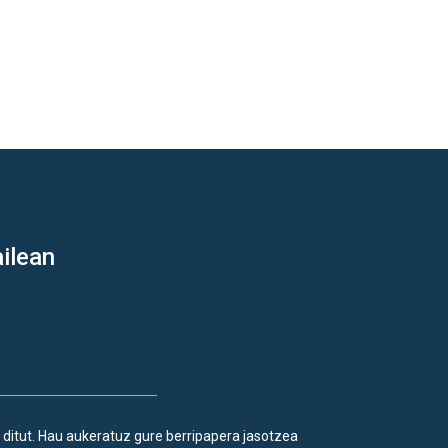
ilean
 ditut. Hau aukeratuz gure berripapera jasotzea