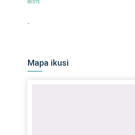
BESTE
-
Mapa ikusi