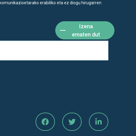
komunikazioetarako erabiliko eta ez diogu hirugarren
Izena
ematen dut