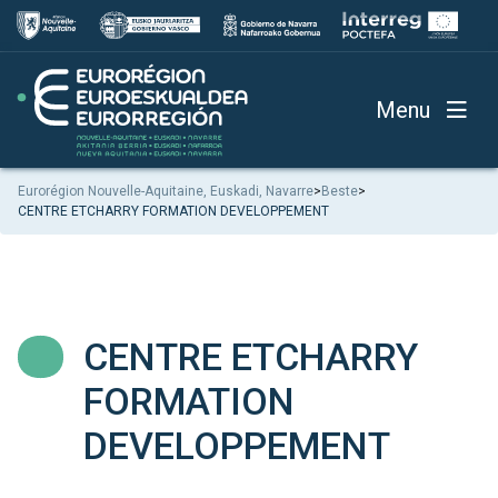
Menu
Eurorégion Nouvelle-Aquitaine, Euskadi, Navarre
>
Beste
>
CENTRE ETCHARRY FORMATION DEVELOPPEMENT
CENTRE ETCHARRY
FORMATION
DEVELOPPEMENT