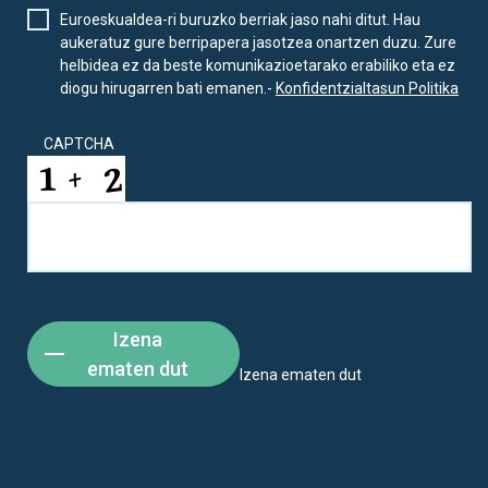
Euroeskualdea-ri buruzko berriak jaso nahi ditut. Hau
aukeratuz gure berripapera jasotzea onartzen duzu. Zure
helbidea ez da beste komunikazioetarako erabiliko eta ez
diogu hirugarren bati emanen.-
Konfidentzialtasun Politika
CAPTCHA
Izena
ematen dut
Izena ematen dut