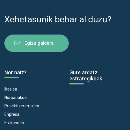
Xehetasunik behar al duzu?
Egizu galdera
Nor naiz?
Gure ardatz
estrategikoak
Ikaslea
Norbanakoa
Proiektu eremailea
Enpresa
Erakundea