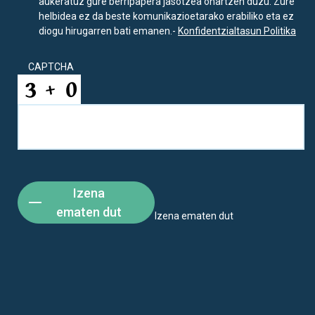
aukeratuz gure berripapera jasotzea onartzen duzu. Zure
helbidea ez da beste komunikazioetarako erabiliko eta ez
diogu hirugarren bati emanen.-
Konfidentzialtasun Politika
CAPTCHA
Izena
ematen dut
Izena ematen dut