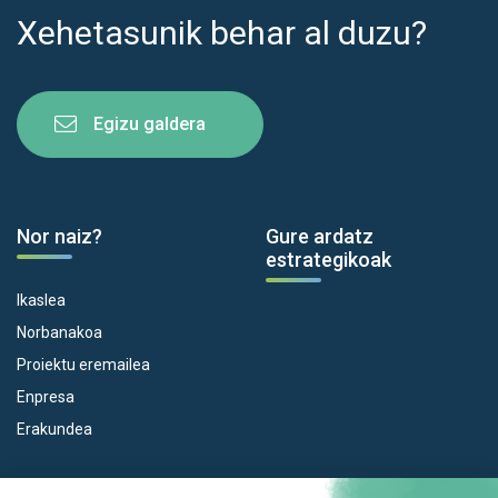
Xehetasunik behar al duzu?
Egizu galdera
Nor naiz?
Gure ardatz
estrategikoak
Ikaslea
Norbanakoa
Proiektu eremailea
Enpresa
Erakundea
Dispositiboak
Euroeskualdea