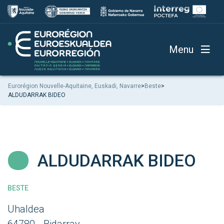
Menu
Eurorégion Nouvelle-Aquitaine, Euskadi, Navarre
>
Beste
>
ALDUDARRAK BIDEO
ALDUDARRAK BIDEO
BESTE
Uhaldea