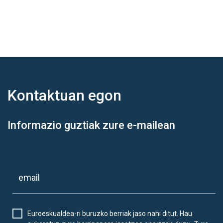
Kontaktuan
egon
Informazio guztiak zure e-mailean
Euroeskualdea-ri buruzko berriak jaso nahi ditut. Hau