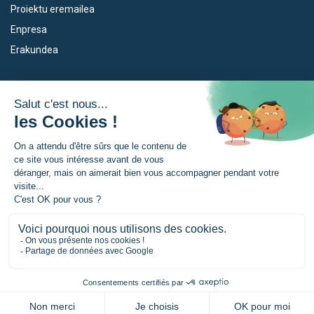
Proiektu eremailea
Enpresa
Erakundea
Dispositiboak
Euroeskualdea
Empleo
Zer da Euroeskualdea?
Eskola Futura
Berriak
Forma NAEN
Prentsa gunia
TRANSFERMUGA-RREKIN
© Akitania-Berria Euskadi Nafarroa Euroeskualdeak |
Legezko oharrak
|
Konfidentzialtasun politika
|
Cookien kudeaketa