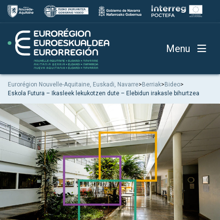
Menu
Eurorégion Nouvelle-Aquitaine, Euskadi, Navarre
>
Berriak
>
Bideo
>
Eskola Futura – Ikasleek lekukotzen dute – Elebidun irakasle bihurtzea