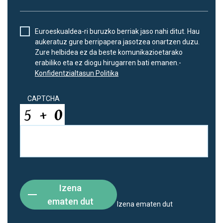
Euroeskualdea-ri buruzko berriak jaso nahi ditut. Hau
aukeratuz gure berripapera jasotzea onartzen duzu.
Zure helbidea ez da beste komunikazioetarako
erabiliko eta ez diogu hirugarren bati emanen.-
Konfidentzialtasun Politika
CAPTCHA
Izena
ematen dut
Izena ematen dut