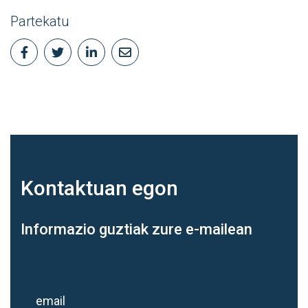
Partekatu
Kontaktuan
egon
Informazio guztiak zure e-mailean