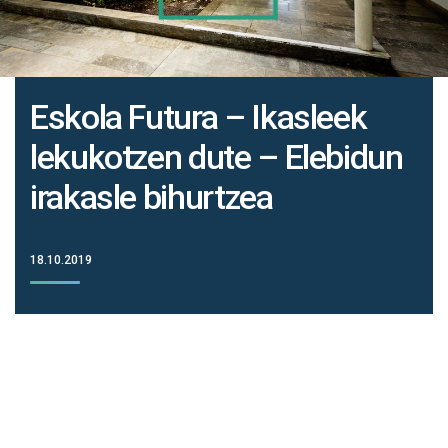
Eskola Futura – Ikasleek
lekukotzen dute – Elebidun
irakasle bihurtzea
18.10.2019