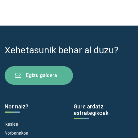
Xehetasunik behar al duzu?
Egizu galdera
Nor naiz?
Gure ardatz
estrategikoak
Ikaslea
Norbanakoa