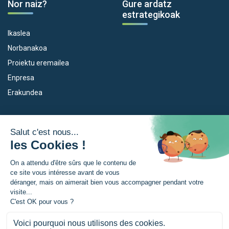
Nor naiz?
Gure ardatz
estrategikoak
Ikaslea
Norbanakoa
Proiektu eremailea
Enpresa
Erakundea
Dispositiboak
Euroeskualdea
Empleo
Zer da Euroeskualdea?
Eskola Futura
Berriak
Forma NAEN
Prentsa gunia
TRANSFERMUGA-RREKIN