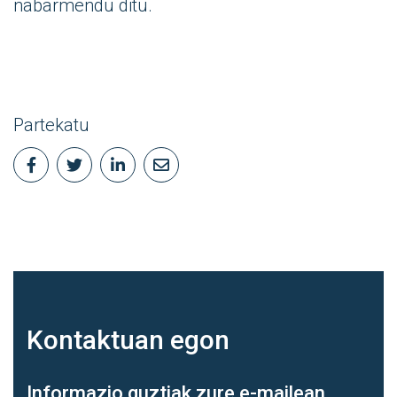
nabarmendu ditu.
Partekatu
Kontaktuan
egon
Informazio guztiak zure e-mailean