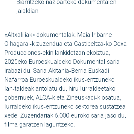
Biarritzeko nazioarteko dokumentalen
jaialdian.
«Altxaliliak» dokumentalak, Maia Iribarne
Olhagarai‑k zuzendua eta Gastibeltza‑ko Doxa
Producciones‑ekin lankidetzan ekoiztua,
2025eko Euroeskualdeko Dokumental saria
irabazi du. Saria Akitania‑Berria Euskadi
Nafarroa Euroeskualdeko ikus‑entzuneko
lan‑taldeak antolatu du, hiru lurraldeetako
gobernuek, ALCA‑k eta Zineuskadi‑k osatua,
lurraldeko ikus‑entzuneko sektorea sustatzea
xede. Zuzendariak 6.000 euroko saria jaso du,
filma garatzen laguntzeko.