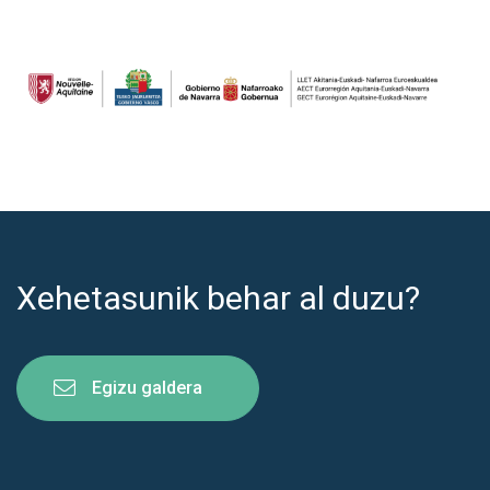
Xehetasunik behar al duzu?
Egizu galdera