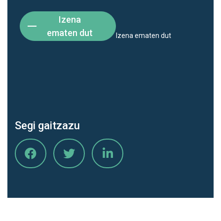
Izena
ematen dut
Izena ematen dut
Segi gaitzazu