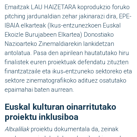
Emaitzak LAU HAIZETARA koprodukzio foruko
pitching jardunaldian zehar jakinarazi dira, EPE-
IBAIA elkarteak (Ikus-entzunezkoen Euskal
Ekoizle Burujabeen Elkartea) Donostiako
Nazioarteko Zinemaldiarekin lankidetzan
antolatua. Pasa den apirilean hautatutako hiru
finalistek euren proiektuak defendatu zituzten
finantzatzaile eta ikus‑entzuneko sektoreko eta
sektore zinematografikoko adituez osatutako
epaimahai baten aurrean.
Euskal kulturan oinarritutako
proiektu inklusiboa
Altxaliliak
proiektu dokumentala da, zeinak