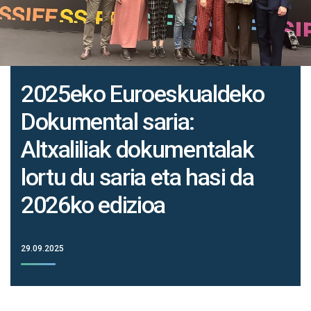
2025eko Euroeskualdeko
Dokumental saria:
Altxaliliak dokumentalak
lortu du saria eta hasi da
2026ko edizioa
29.09.2025