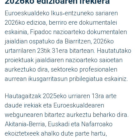
2026ko edizioaren irekiera
Euroeskualdeko Ikus‑entzuneko sariaren
2026ko edizioa, berriro ere dokumentalei
eskainia, Fipadoc nazioarteko dokumentalen
jaialdian ospatuko da Biarritzen, 2026ko
urtarrilaren 23tik 31era bitartean. Hautatutako
proiektuak jaialdiaren nazioarteko saioetan
aurkeztuko dira, sektoreko profesionalen
aurrean ikusgarritasun pribilegiatua eskainiz.
Hautagaitzak 2025eko urriaren 13ra arte
daude irekiak eta Euroeskualdearen
webgunearen bitartez aurkeztu beharko dira.
Akitania‑Berria, Euskadi eta Nafarroako
ekoiztetxeek ahalko dute parte hartu,