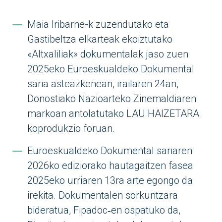
Maia Iribarne-k zuzendutako eta
Gastibeltza elkarteak ekoiztutako
«Altxaliliak» dokumentalak jaso zuen
2025eko Euroeskualdeko Dokumental
saria asteazkenean, irailaren 24an,
Donostiako Nazioarteko Zinemaldiaren
markoan antolatutako LAU HAIZETARA
koprodukzio foruan.
Euroeskualdeko Dokumental sariaren
2026ko ediziorako hautagaitzen fasea
2025eko urriaren 13ra arte egongo da
irekita. Dokumentalen sorkuntzara
bideratua, Fipadoc‑en ospatuko da,