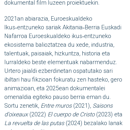
dokumental film luzeen proiektuekin.
2021an abiarazia, Euroeskualdeko
Ikus‑entzuneko sariak Akitania‑Berria Euskadi
Nafarroa Euroeskualdeko ikus‑entzuneko
ekosistema balioztatzea du xede, industria,
talentuak, paisaiak, hizkuntza, historia eta
lurraldeko beste elementuak nabarmenduz.
Urtero jaialdi ezberdinetan ospatutako sari
ibiltari hau fikzioan fokuratu zen hasteko, gero
animazioan, eta 2025ean dokumentalei
omenaldia egiteko pauso berria eman du.
Sortu zenetik,
Entre muros
(2021),
Saisons
d’oixeaux
(2022)
El cuerpo de Cristo
(2023) eta
La revuelta de las putas
(2024) bezalako lanak