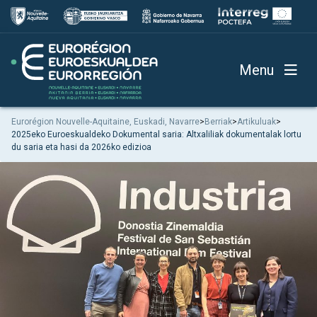
Menu
Eurorégion Nouvelle-Aquitaine, Euskadi, Navarre
>
Berriak
>
Artikuluak
>
2025eko Euroeskualdeko Dokumental saria: Altxaliliak dokumentalak lortu
du saria eta hasi da 2026ko edizioa