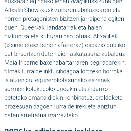
euskaraz egindako lehen
drag
ikuskizuna den
Altxalili Show ikuskizunaren eboluzioaren eta
horren protagonisten bizitzen jarraipena egiten
duen. Queer‑ak, landatarrak eta haien
hizkuntza eta kulturari oso lotuak, Altxaliliek
(«tximeletak» behe nafarreraz) espazio publiko
bat birsortzen dute haien askatasuna zabalduz.
Maia Iribarne baxenabartarraren begiradarekin,
filmak lurralde inklusiboagoa lortzeko borroka
islatzen du, egunerokotasuneko eszenak
sormen kolektiboko uneekin eta indarrez
betetako emanaldiekin konbinatuz, eraldaketa
prozesuan dagoen lurralde ireki eta aniztun
baten erretratua marrazteko.