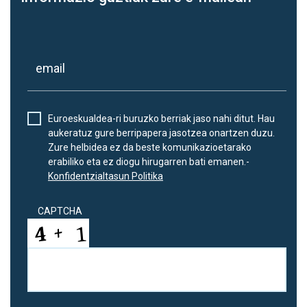
Euroeskualdea-ri buruzko berriak jaso nahi ditut. Hau
aukeratuz gure berripapera jasotzea onartzen duzu.
Zure helbidea ez da beste komunikazioetarako
erabiliko eta ez diogu hirugarren bati emanen.-
Konfidentzialtasun Politika
CAPTCHA