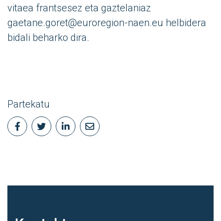
vitaea frantsesez eta gaztelaniaz
gaetane.goret@euroregion-naen.eu helbidera
bidali beharko dira.
Partekatu