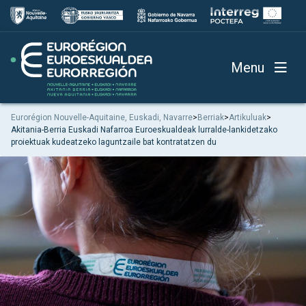
Menu
Eurorégion Nouvelle-Aquitaine, Euskadi, Navarre
>
Berriak
>
Artikuluak
>
Akitania-Berria Euskadi Nafarroa Euroeskualdeak lurralde-lankidetzako
proiektuak kudeatzeko laguntzaile bat kontratatzen du