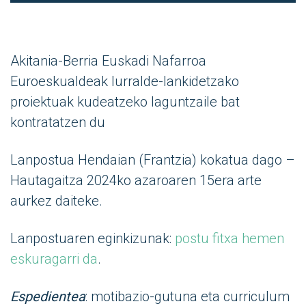
Akitania-Berria Euskadi Nafarroa
Euroeskualdeak lurralde-lankidetzako
proiektuak kudeatzeko laguntzaile bat
kontratatzen du
Lanpostua Hendaian (Frantzia) kokatua dago –
Hautagaitza 2024ko azaroaren 15era arte
aurkez daiteke.
Lanpostuaren eginkizunak:
postu fitxa hemen
eskuragarri da
.
Espedientea
: motibazio-gutuna eta curriculum