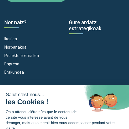
Nor naiz?
Gure ardatz
estrategikoak
Ikaslea
Norbanakoa
Proiektu eremailea
Enpresa
Erakundea
Dispositiboak
Euroeskualdea
Empleo
Zer da Euroeskualdea?
Eskola Futura
Berriak
Forma NAEN
Prentsa gunia