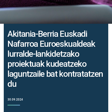
Akitania-Berria Euskadi
Nafarroa Euroeskualdeak
lurralde-lankidetzako
proiektuak kudeatzeko
laguntzaile bat kontratatzen
du
30.09.2024