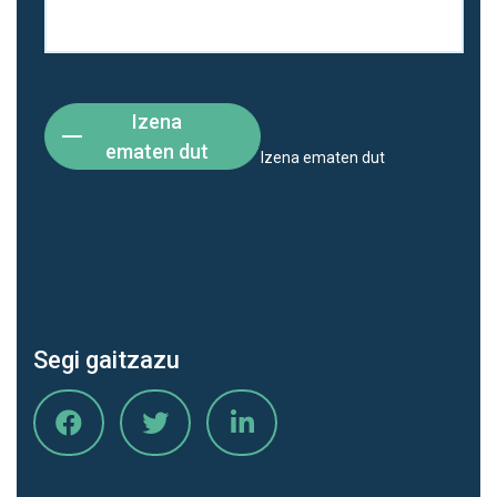
Izena
ematen dut
Izena ematen dut
Segi gaitzazu