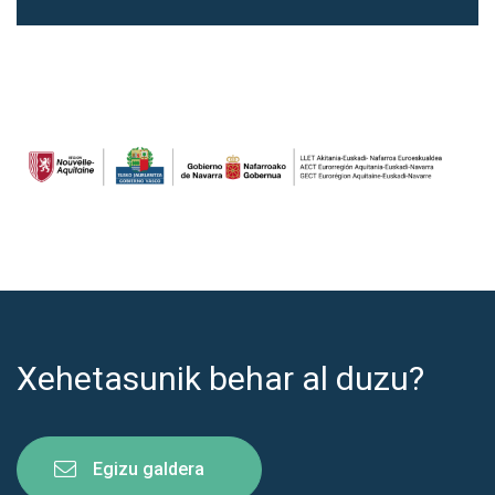
Xehetasunik behar al duzu?
Egizu galdera