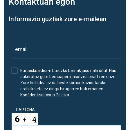
Kontaktuan
egon
Informazio guztiak zure e-mailean
Euroeskualdea-ri buruzko berriak jaso nahi ditut. Hau
aukeratuz gure berripapera jasotzea onartzen duzu.
Zure helbidea ez da beste komunikazioetarako
erabiliko eta ez diogu hirugarren bati emanen.-
Konfidentzialtasun Politika
CAPTCHA