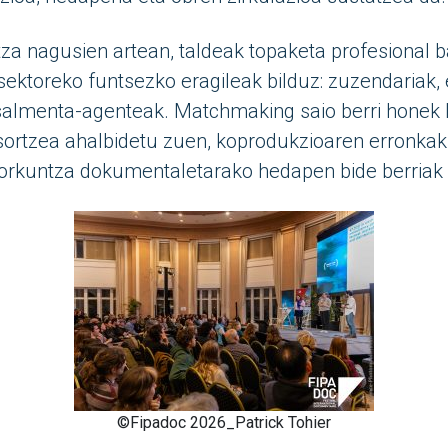
tza nagusien artean, taldeak topaketa profesional b
ktoreko funtsezko eragileak bilduz: zuzendariak, 
salmenta-agenteak. Matchmaking saio berri honek 
ortzea ahalbidetu zuen, koprodukzioaren erronkak
orkuntza dokumentaletarako hedapen bide berriak 
©Fipadoc 2026_Patrick Tohier