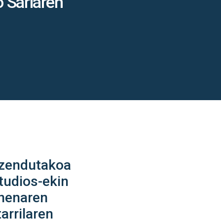
 Sariaren
uzendutakoa
tudios-ekin
onenaren
arrilaren