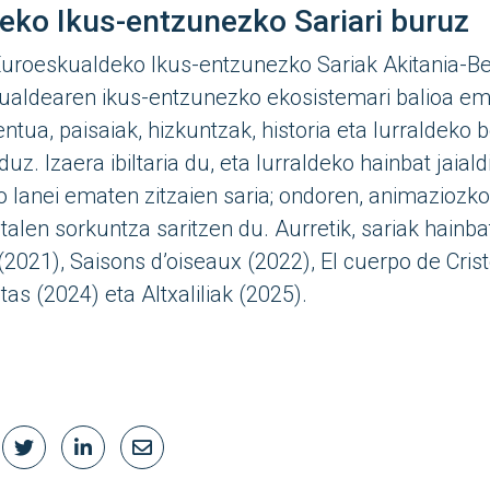
eko Ikus-entzunezko Sariari buruz
uroeskualdeko Ikus-entzunezko Sariak Akitania-Be
ualdearen ikus-entzunezko ekosistemari balioa em
lentua, paisaiak, hizkuntzak, historia eta lurraldeko 
. Izaera ibiltaria du, eta lurraldeko hainbat jaiald
o lanei ematen zitzaien saria; ondoren, animaziozkoe
alen sorkuntza saritzen du. Aurretik, sariak hain
(2021), Saisons d’oiseaux (2022), El cuerpo de Crist
tas (2024) eta Altxaliliak (2025).