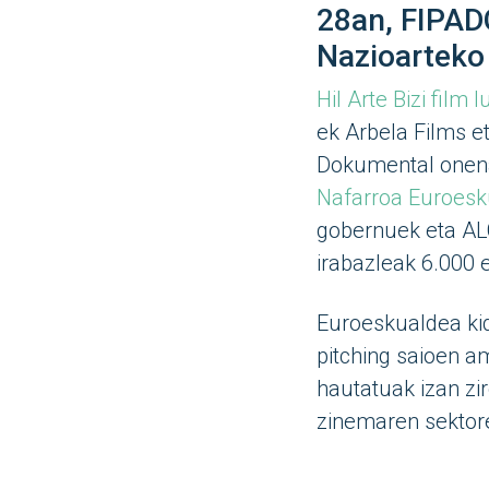
28an, FIPAD
Nazioarteko 
Hil Arte Bizi film
ek Arbela Films e
Dokumental onena
Nafarroa Euroesk
gobernuek eta ALC
irabazleak 6.000 
Euroeskualdea kid
pitching saioen a
hautatuak izan zi
zinemaren sektore