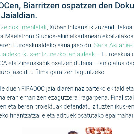
OCen, Biarritzen ospatzen den Dok
Jaialdian.
 luze dokumentalak
, Xuban Intxaustik zuzendutakoa
ta Maelstrom Studios-ekin elkarlanean ekoitzitako
ren Euroeskualdeko saria jaso du.
Saria Akitania-
ualdeko ikus-entzunezko lantaldeak
– Euroeskuald
A eta Zineuskadik osatzen dutena – antolatua dag
euro jaso ditu filma garatzen laguntzeko.
e duen FIPADOC jaialdiaren nazioarteko ekitaldiet
maieran eman zen ezagutzera iragarpena. Finalista
ren eta beren proiektuak defendatu zituzten ikus-
ko finantzatzaile eta adituek osatutako epaimahai