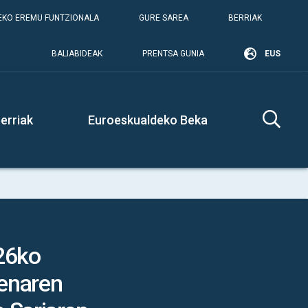
KO EREMU FUNTZIONALA
GURE SAREA
BERRIAK
BALIABIDEAK
PRENTSA GUNIA
EUS
erriak
Euroeskualdeko Beka
026ko
enaren