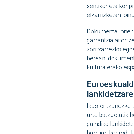
sentikor eta konpr
elkarrizketan ipin
Dokumental onena
garrantzia aitortz
zoritxarrezko egoe
berean, dokument
kulturalerako esp
Euroeskuald
lankidetzar
Ikus-entzunezko s
urte batzuetatik 
gaindiko lankidet
barruan koprodukz