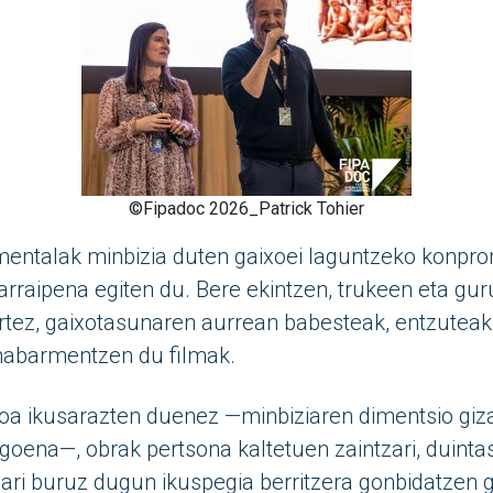
©Fipadoc 2026_Patrick Tohier
umentalak minbizia duten gaixoei laguntzeko konpro
arraipena egiten du. Bere ekintzen, trukeen eta gur
itartez, gaixotasunaren aurrean babesteak, entzutea
nabarmentzen du filmak.
oa ikusarazten duenez —minbiziaren dimentsio giza
dagoena—, obrak pertsona kaltetuen zaintzari, duint
iari buruz dugun ikuspegia berritzera gonbidatzen g