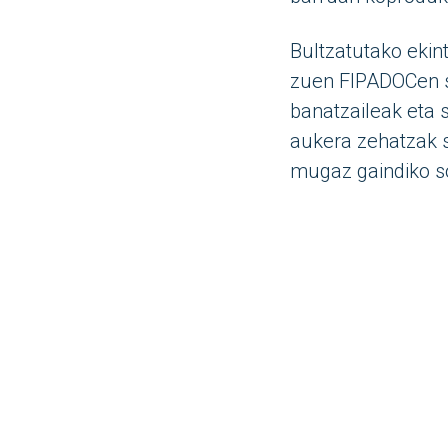
Bultzatutako ekin
zuen FIPADOCen se
banatzaileak eta 
aukera zehatzak s
mugaz gaindiko s