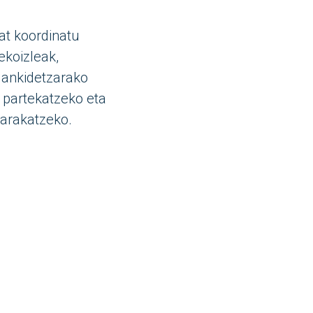
at koordinatu
ekoizleak,
lankidetzarako
 partekatzeko eta
arakatzeko.