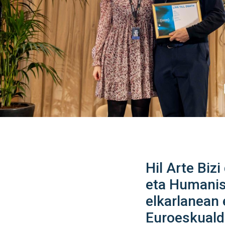
Hil Arte Biz
eta Humanis
elkarlanean
Euroeskualde