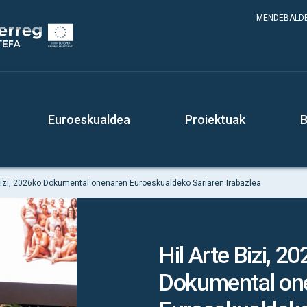
MENDEBALDE
Euroeskualdea
Proiektuak
B
 Bizi, 2026ko Dokumental onenaren Euroeskualdeko Sariaren Irabazlea
Hil Arte Bizi, 2
Dokumental on