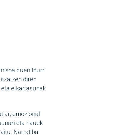
misoa duen Iñurri
utzatzen diren
k eta elkartasunak
tiar, emozional
asunari eta hauek
aitu. Narratiba