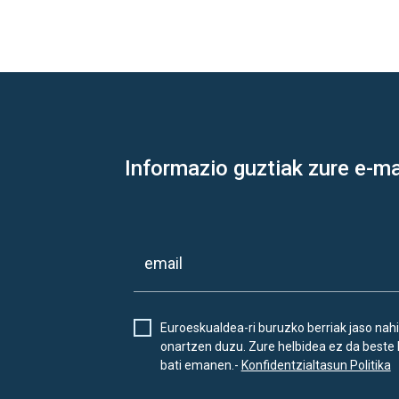
Informazio guztiak zure e-ma
Euroeskualdea-ri buruzko berriak jaso nahi
onartzen duzu. Zure helbidea ez da beste 
bati emanen.-
Konfidentzialtasun Politika