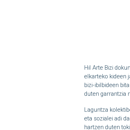
Hil Arte Bizi dok
elkarteko kideen j
bizi-ibilbideen b
duten garrantzia 
Laguntza kolektib
eta sozialei adi 
hartzen duten tok