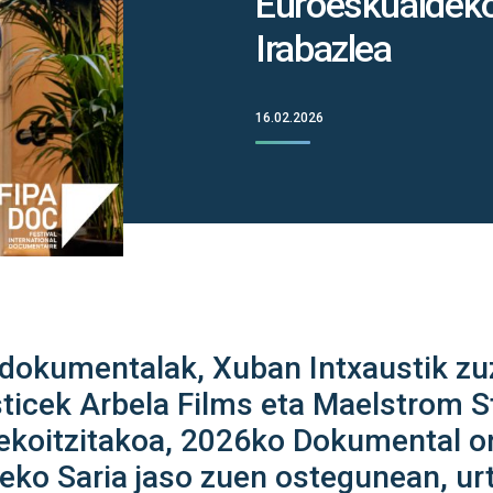
Euroeskualdeko
Irabazlea
16.02.2026
i dokumentalak, Xuban Intxaustik z
ticek Arbela Films eta Maelstrom S
 ekoitzitakoa, 2026ko Dokumental 
ko Saria jaso zuen ostegunean, urt