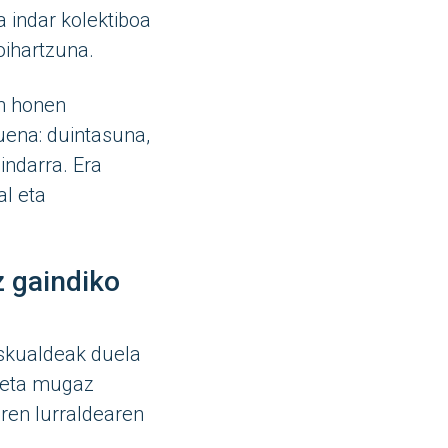
a indar kolektiboa
 oihartzuna.
n honen
tuena: duintasuna,
indarra. Era
l eta
 gaindiko
eskualdeak duela
o eta mugaz
ren lurraldearen