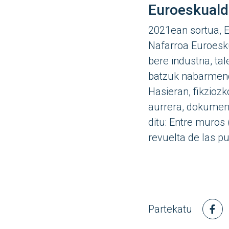
Euroeskuald
2021ean sortua, E
Nafarroa Euroesk
bere industria, ta
batzuk nabarmenduz
Hasieran, fikziozk
aurrera, dokument
ditu: Entre muros 
revuelta de las pu
Partekatu