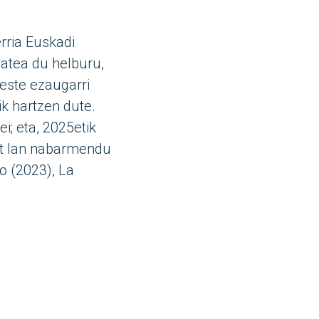
rria Euskadi
atea du helburu,
beste ezaugarri
ik hartzen dute.
i; eta, 2025etik
bat lan nabarmendu
o (2023), La