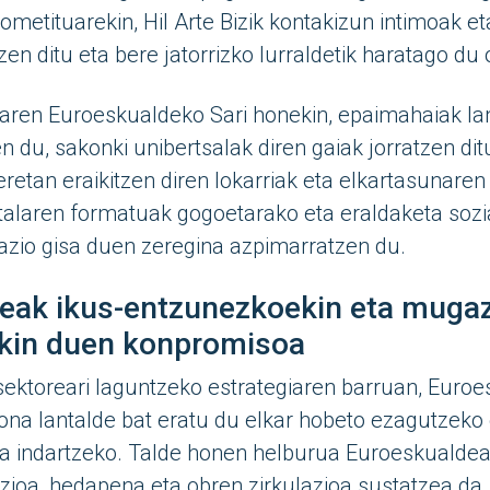
ometituarekin, Hil Arte Bizik kontakizun intimoak et
tzen ditu eta bere jatorrizko lurraldetik haratago du
ren Euroeskualdeko Sari honekin, epaimahaiak la
en du, sakonki unibertsalak diren gaiak jorratzen di
retan eraikitzen diren lokarriak eta elkartasunaren 
alaren formatuak gogoetarako eta eraldaketa sozia
azio gisa duen zeregina azpimarratzen du.
eak ikus-entzunezkoekin eta mugaz
ekin duen konpromisoa
ektoreari laguntzeko estrategiaren barruan, Euro
hona lantalde bat eratu du elkar hobeto ezagutzek
za indartzeko. Talde honen helburua Euroeskualdea
ioa, hedapena eta obren zirkulazioa sustatzea da.