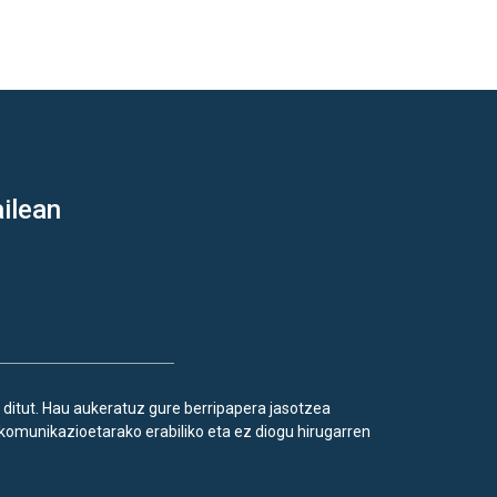
ilean
 ditut. Hau aukeratuz gure berripapera jasotzea
komunikazioetarako erabiliko eta ez diogu hirugarren