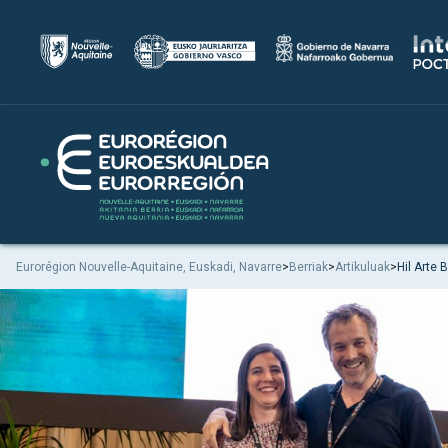
Eurorégion Nouvelle-Aquitaine, Euskadi, Navarre
>
Berriak
>
Artikuluak
>
Hil Arte