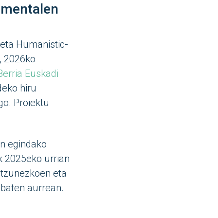
umentalen
 eta Humanistic-
a, 2026ko
Berria Euskadi
eko hiru
o. Proiektu
an egindako
k 2025eko urrian
entzunezkoen eta
 baten aurrean.