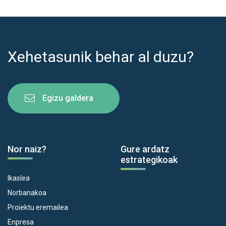
Xehetasunik behar al duzu?
Egizu galdera
Nor naiz?
Gure ardatz
estrategikoak
Ikaslea
Norbanakoa
Proiektu eremailea
Enpresa