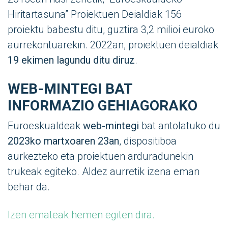
Hiritartasuna” Proiektuen Deialdiak 156
proiektu babestu ditu, guztira 3,2 milioi euroko
aurrekontuarekin. 2022an, proiektuen deialdiak
19 ekimen lagundu ditu diruz
.
WEB-MINTEGI BAT
INFORMAZIO GEHIAGORAKO
Euroeskualdeak
web-mintegi
bat antolatuko du
2023ko martxoaren 23an
, dispositiboa
aurkezteko eta proiektuen arduradunekin
trukeak egiteko. Aldez aurretik izena eman
behar da.
Izen emateak hemen egiten dira.