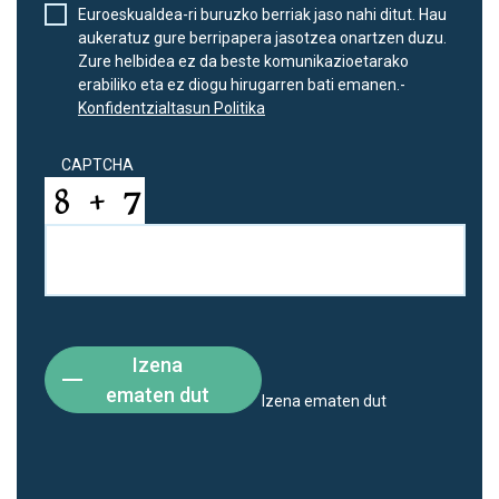
Euroeskualdea-ri buruzko berriak jaso nahi ditut. Hau
aukeratuz gure berripapera jasotzea onartzen duzu.
Zure helbidea ez da beste komunikazioetarako
erabiliko eta ez diogu hirugarren bati emanen.-
Konfidentzialtasun Politika
CAPTCHA
Izena
ematen dut
Izena ematen dut