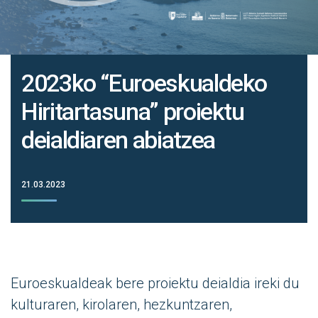
2023ko “Euroeskualdeko
Hiritartasuna” proiektu
deialdiaren abiatzea
21.03.2023
Euroeskualdeak bere proiektu deialdia ireki du
kulturaren, kirolaren, hezkuntzaren,