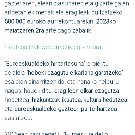
gazteriaren, eleaniztasunaren eta gizarte gaien
arloetan ekimenak eta eragileak bultzatzeko,
500.000 euroko
aurrekontuarekin.
2023ko
maiatzaren 2ra
arte dago zabalik.
Hautagaitzak webgunetik egiten dira.
“Euroeskualdeko hiritartasuna” proiektu
deialdia “
hobeki ezagutu elkarlana garatzeko
”
esaldian oinarritzen da, eta honako helburu
nagusi hauek ditu:
eragileen elkar ezagutza
hobetzea,
hizkuntzak ikastea
,
kultura hedatzea
eta
euroeskualdeko gazteen parte-hartzea
sustatzea.
2015ean hasi zenetik, “Euroeskualdeko