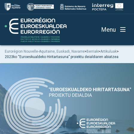
Menu
Eurorégion Nouvelle-Aquitaine, Euskadi, Navarre
>
Berriak
>
Artikuluak
>
2023ko “Euroeskualdeko Hiritartasuna” proiektu deialdiaren abiatzea